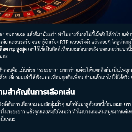
ด” จนตาแฉะ แล้วก็มานั่งงงว่า ทำไมบางวันกดไม่กี่ไม้กลับได้กำไร แต่
ยวเลยนะครับ จนมารู้จักเรื่อง RTP แบบจริงจัง แล้วค่อยๆ ไล่ดูว่าเก
ล็อต rtp สูงสุด
เอาไว้ใช้เป็นลิสต์เทียบเกมก่อนกดจริง บอกเลยว่าแนวนี
 เนอะ
คำตอบคือ…มันช่วย “ระยะยาว” มากกว่า แต่จะให้แตกติดกันเป็นไฟลุ
วด้วย เดี๋ยวผมเล่าให้ฟังแบบเพื่อนคุยกับเพื่อน อ่านแล้วเอาไปใช้ได้จริง 
วามสำคัญในการเลือกเล่น
ิงจังกับการเลือกเกม ผมเลิกสุ่มมั่วๆ แล้วหันมาดูตัวเลขนี้ก่อนเสมอ เพ
ท่าไหร่ในระยะยาว แล้วคุณเคยสงสัยไหมว่า ทำไมบางเกมเล่นสนุกมากแต่เห
งนี่แหละ