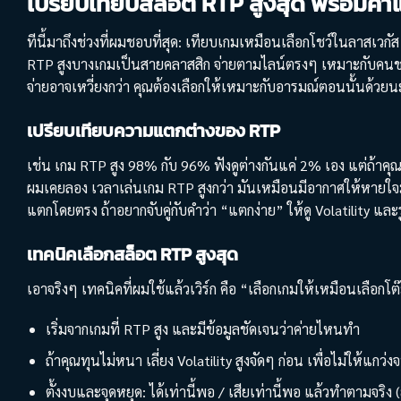
เปรียบเทียบสล็อต RTP สูงสุด พร้อมค
ทีนี้มาถึงช่วงที่ผมชอบที่สุด: เทียบเกมเหมือนเลือกโชว์ในลาสเวกั
RTP สูงบางเกมเป็นสายคลาสสิก จ่ายตามไลน์ตรงๆ เหมาะกับคนชอ
จ่ายอาจเหวี่ยงกว่า คุณต้องเลือกให้เหมาะกับอารมณ์ตอนนั้นด้วยน
เปรียบเทียบความแตกต่างของ RTP
เช่น เกม RTP สูง 98% กับ 96% ฟังดูต่างกันแค่ 2% เอง แต่ถ้าคุณเ
ผมเคยลอง เวลาเล่นเกม RTP สูงกว่า มันเหมือนมีอากาศให้หายใจมาก
แตกโดยตรง ถ้าอยากจับคู่กับคำว่า “แตกง่าย” ให้ดู Volatility แ
เทคนิคเลือกสล็อต RTP สูงสุด
เอาจริงๆ เทคนิคที่ผมใช้แล้วเวิร์ก คือ “เลือกเกมให้เหมือนเลือกโต๊
เริ่มจากเกมที่ RTP สูง และมีข้อมูลชัดเจนว่าค่ายไหนทำ
ถ้าคุณทุนไม่หนา เลี่ยง Volatility สูงจัดๆ ก่อน เพื่อไม่ให้แกว่ง
ตั้งงบและจุดหยุด: ได้เท่านี้พอ / เสียเท่านี้พอ แล้วทำตามจริง