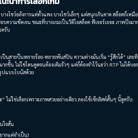
ำแนะนำการเลือกเกม
ส บางโชว์อลังการแต่ตั๋วแพง บางโชว์เล็กๆ แต่สนุกเกินคาด สล็อตก็เหมื
บความชัดเจน ขณะที่บางเกมเป็นวิดีโอสล็อต ฟีเจอร์เยอะ ภาพปังมาก
ะครับ
ป็นสายปั่นหลายร้อย-หลายพันสปิน ความต่างมันเริ่ม “รู้สึกได้” เลยทีเด
ขึ้น ไม่ใช่โดนดูดจนต้องเติมรัวๆ แต่ก็ต้องจำไว้นะว่า RTP ไม่ได้บอก
ละรูปแบบโบนัสด้วย
ะ” ไม่ใช่เลือกเพราะภาพสวยอย่างเดียว ลองใช้เช็กลิสต์สั้นๆ นี้ดูครับ:
จนใจสั่น
 (ยากแต่จำเป็น)