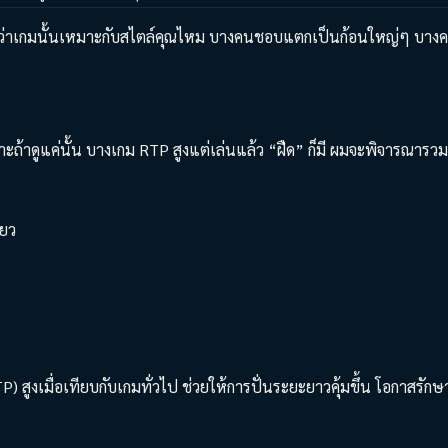
ณต้องดูว่าเกมนั้นเหมาะกับสไตล์คุณไหม บางคนชอบแตกเป็นก้อนใหญ่ๆ บา
พราะถ้าดูแค่นั้น บางเกม RTP สูงแต่เล่นแล้ว “ฝืด” ก็มี ผมจะพิจารณารวม
ียว
(RTP) สูงเมื่อเทียบกับเกมทั่วไป ช่วยให้การปั่นระยะยาวคุ้มขึ้น โอกาสรัก