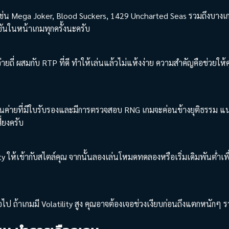
 เช่น Mega Joker, Blood Suckers, 1429 Uncharted Seas รวมถึงบางเ
ชันในหน้าเกมทุกครั้งนะครับ
จ่ายถี่ ผสมกับ RTP ที่ดี ทำให้เล่นแล้วไม่แห้งง่าย ความสำคัญคือช่วยให้
าเป็นค่ายที่มีใบรับรองและมีการตรวจสอบ RNG เกมจะค่อนข้างยุติธรรม 
ี่ยงครับ
 ให้เข้ากับสไตล์คุณ จากนั้นลองเล่นโหมดทดลองหรือเริ่มเดิมพันต่ำเพื
อไป ถ้าเกมมี Volatility สูง คุณอาจต้องเจอช่วงเงียบก่อนถึงแตกหนักๆ 