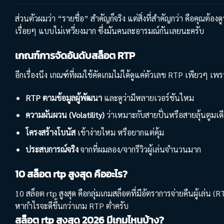
ส่วนตัวผมว่า “รายชื่อ” สำคัญก็จริง แต่สิ่งที่สำคัญกว่า คือคุ
เรื่อยๆ แบบไม่เหวี่ยงมาก ซึ่งมันคนละอารมณ์กันเลยนะครับ
เกณฑ์การจัดอันดับสล็อต RTP
อีกเรื่องนึง เกณฑ์ที่ผมใช้คัดเกมไม่ได้ดูแค่ตัวเลข RTP เพียวๆ เ
RTP ตามข้อมูลผู้พัฒนา
และดูว่ามีหลายเวอร์ชันไหม
ความผันผวน (Volatility)
ว่าเหมาะกับสายปั่นหรือสายลุ้นตูมเด
โครงสร้างโบนัส
เข้าง่ายไหม หรือยากแต่คุ้ม
ประสบการณ์จริง
จากที่ผมลอง/จากรีวิวผู้เล่นจำนวนมาก
10 สล็อต rtp สูงสุด คืออะไร?
10 สล็อต rtp สูงสุด คือกลุ่มเกมสล็อตที่มีอัตราการจ่ายคืนผู้เล่น 
หากำไรจะดีขึ้นกว่าเกม RTP ต่ำครับ
สล็อต rtp สูงสุด 2026 มีเกมไหนบ้าง?