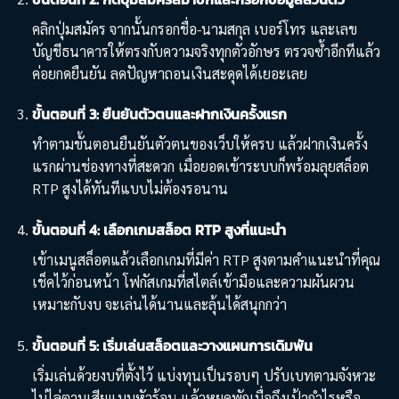
คลิกปุ่มสมัคร จากนั้นกรอกชื่อ-นามสกุล เบอร์โทร และเลข
บัญชีธนาคารให้ตรงกับความจริงทุกตัวอักษร ตรวจซ้ำอีกทีแล้ว
ค่อยกดยืนยัน ลดปัญหาถอนเงินสะดุดได้เยอะเลย
ขั้นตอนที่ 3: ยืนยันตัวตนและฝากเงินครั้งแรก
ทำตามขั้นตอนยืนยันตัวตนของเว็บให้ครบ แล้วฝากเงินครั้ง
แรกผ่านช่องทางที่สะดวก เมื่อยอดเข้าระบบก็พร้อมลุยสล็อต
RTP สูงได้ทันทีแบบไม่ต้องรอนาน
ขั้นตอนที่ 4: เลือกเกมสล็อต RTP สูงที่แนะนำ
เข้าเมนูสล็อตแล้วเลือกเกมที่มีค่า RTP สูงตามคำแนะนำที่คุณ
เช็คไว้ก่อนหน้า โฟกัสเกมที่สไตล์เข้ามือและความผันผวน
เหมาะกับงบ จะเล่นได้นานและลุ้นได้สนุกกว่า
ขั้นตอนที่ 5: เริ่มเล่นสล็อตและวางแผนการเดิมพัน
เริ่มเล่นด้วยงบที่ตั้งไว้ แบ่งทุนเป็นรอบๆ ปรับเบทตามจังหวะ
ไม่ไล่ตามเสียแบบหัวร้อน แล้วหยุดพักเมื่อถึงเป้ากำไรหรือ