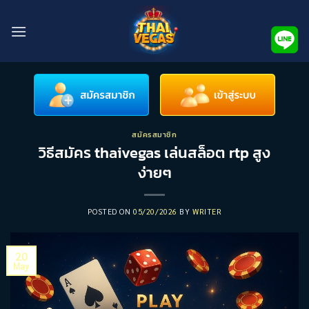
Skip
to
content
สมัครสมาชิก
วิธีสมัคร thaivegas เล่นสล็อต rtp สูง
ง่ายๆ
POSTED ON
05/20/2026
BY
WRITER
20
May