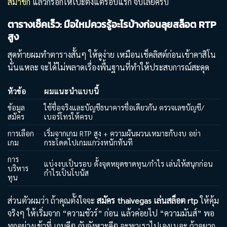
สมาชิก
แล้วกรอกให้เป๊ะตั้งแต่รอบแรก จบเลยครับ
ตารางเช็คเร็ว: มือใหม่ควรรู้อะไรบ้างก่อนลุยสล็อต RTP
สูง
สุดท้ายผมทำตารางสั้นๆ ให้ดูง่าย เหมือนเช็คลิสต์ก่อนเข้าคาสิโน
นั่นแหละ จะได้ไม่พลาดเรื่องพื้นฐานที่ทำให้ประสบการณ์สะดุด
หัวข้อ
ผมแนะนำแบบนี้
ข้อมูล
ใช้ชื่อจริงและบัญชีธนาคารชื่อเดียวกัน ตรวจเลขบัญชี/
สมัคร
เบอร์โทรให้ครบ
การเลือก
เริ่มจากเกม RTP สูง + ความผันผวนเหมาะกับงบ อย่า
เกม
กระโดดไปเกมแกว่งหนักทันที
การ
แบ่งงบเป็นรอบ ตั้งจุดหยุดขาดทุน/กำไร เล่นให้สนุกก่อน
บริหาร
กำไรเป็นโบนัส
ทุน
ส่วนตัวผมว่า ถ้าคุณตั้งใจจะ
สมัคร thaivegas เล่นสล็อต rtp
ให้คุ้ม
จริงๆ ให้เริ่มจาก “ความชัวร์” ก่อน แล้วค่อยไป “ความมันส์” พอ
ทุกอย่างเข้าที่ เกมดีๆ กับจังหวะดีๆ จะพาเราไปเองเนอะ ถ้าอยาก