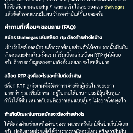
ได้ฟีลเลือกเกมแบบสนุกๆ และกดเริ่มได้เลย ลองแวะ
thaivegas
แล้วจัดสักรอบแบบมีแผน รับรองว่ามันส์ขึ้นเยอะครับ
คำถามที่เพื่อนๆ ชอบถาม (FAQ)
สมัคร thaivegas เล่นสล็อต rtp ต้องทำอย่างไรบ้าง
เข้าเว็บไซต์ กดสมัคร แล้วกรอกข้อมูลส่วนตัวให้ครบ จากนั้นยืนยัน
ตัวตนและฝากเงินครั้งแรก ก็เริ่มเลือกเล่นสล็อต RTP สูงได้เลย
ครับ ถ้ากรอกข้อมูลตรงตามจริงตั้งแต่แรก จะไหลลื่นมาก
สล็อต RTP สูงคืออะไรและทำไมถึงสำคัญ
สล็อต RTP สูงคือเกมที่มีอัตราการจ่ายคืนผู้เล่นในระยะยาว
มากกว่า ช่วยเพิ่มโอกาส “อยู่ในเกมได้นาน” และมีลุ้นคืนทุน/
กำไรได้ดีขึ้น เหมาะกับคนที่อยากเล่นแบบคุ้มๆ ไม่อยากโดนดูดไว
ถ้าเกิดปัญหาในการสมัครจะต้องทำอย่างไร
ให้ติดต่อฝ่ายช่วยเหลือผ่านช่องทางแชทหรือไลน์ที่หน้าเว็บได้เลย
ครับ ปกติเขาจะช่วยเช็คให้ว่าเรากรอกผิดตรงไหน หรือควรยืนยัน