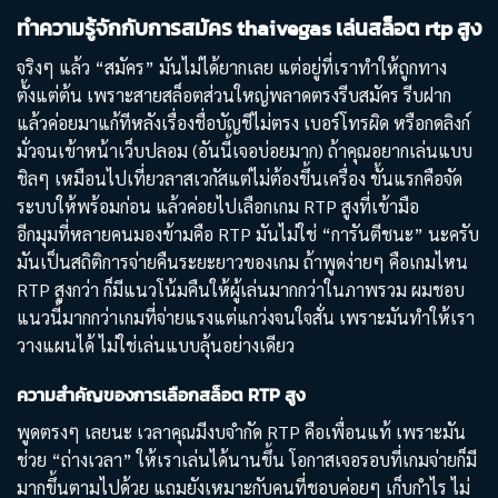
ทำความรู้จักกับการสมัคร thaivegas เล่นสล็อต rtp สูง
จริงๆ แล้ว “สมัคร” มันไม่ได้ยากเลย แต่อยู่ที่เราทำให้ถูกทาง
ตั้งแต่ต้น เพราะสายสล็อตส่วนใหญ่พลาดตรงรีบสมัคร รีบฝาก
แล้วค่อยมาแก้ทีหลังเรื่องชื่อบัญชีไม่ตรง เบอร์โทรผิด หรือกดลิงก์
มั่วจนเข้าหน้าเว็บปลอม (อันนี้เจอบ่อยมาก) ถ้าคุณอยากเล่นแบบ
ชิลๆ เหมือนไปเที่ยวลาสเวกัสแต่ไม่ต้องขึ้นเครื่อง ขั้นแรกคือจัด
ระบบให้พร้อมก่อน แล้วค่อยไปเลือกเกม RTP สูงที่เข้ามือ
อีกมุมที่หลายคนมองข้ามคือ RTP มันไม่ใช่ “การันตีชนะ” นะครับ
มันเป็นสถิติการจ่ายคืนระยะยาวของเกม ถ้าพูดง่ายๆ คือเกมไหน
RTP สูงกว่า ก็มีแนวโน้มคืนให้ผู้เล่นมากกว่าในภาพรวม ผมชอบ
แนวนี้มากกว่าเกมที่จ่ายแรงแต่แกว่งจนใจสั่น เพราะมันทำให้เรา
วางแผนได้ ไม่ใช่เล่นแบบลุ้นอย่างเดียว
ความสำคัญของการเลือกสล็อต RTP สูง
พูดตรงๆ เลยนะ เวลาคุณมีงบจำกัด RTP คือเพื่อนแท้ เพราะมัน
ช่วย “ถ่างเวลา” ให้เราเล่นได้นานขึ้น โอกาสเจอรอบที่เกมจ่ายก็มี
มากขึ้นตามไปด้วย แถมยังเหมาะกับคนที่ชอบค่อยๆ เก็บกำไร ไม่