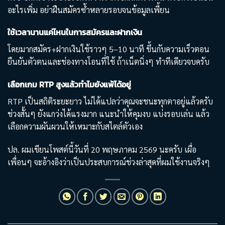
อะไรเพิ่ม อย่าฝืนสมัครซ้ำหลายรอบจนข้อมูลเพี้ยน
ใช้เวลานานแค่ไหนในการสมัครและฝากเงิน
โดยมากสมัคร+ฝากเงินใช้ราวๆ 5–10 นาที ขึ้นกับความเร็วตอน
ยืนยันตัวตนและช่องทางโอนที่ใช้ ถ้าเน็ตนิ่งๆ ทำทีเดียวจบครับ
เลือกเกม RTP สูงแล้วทำไมยังแพ้ได้อยู่
RTP เป็นสถิติระยะยาว ไม่ได้แปลว่าคุณจะชนะทุกตาอยู่แล้วครับ
ช่วงสั้นๆ ยังแกว่งได้แรงมาก แนะนำให้คุมงบ แบ่งรอบเล่น แล้ว
เลือกความผันผวนให้เหมาะกับสไตล์ตัวเอง
ปล. ผมเขียนโพสต์นี้วันที่ 20 พฤษภาคม 2569 นะครับ เผื่อ
เพื่อนๆ จะอ้างอิงว่าเป็นประสบการณ์ช่วงล่าสุดที่ผมใช้งานจริงๆ