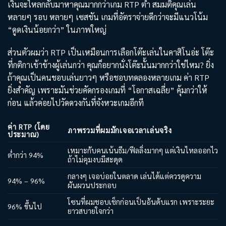
เงินจะไหลกลับมาหาคุณมากกว่าเกม RTP ต่ำ สมมติคุณเล่น
หลายๆ รอบ หลายๆ เซสชัน เกมที่อัตราจ่ายดีกว่าจะมีแนวโน้ม
“ดูดเงินน้อยกว่า” ในภาพใหญ่
ส่วนตัวผมว่า RTP เป็นเหมือนการเลือกโต๊ะเล่นในคาสิโนอ่ะ โต๊ะ
ที่กติกาเข้าข้างผู้เล่นกว่า คุณก็อยากนั่งโต๊ะนั้นมากกว่าใช่ไหม? ยิ่ง
ถ้าคุณเป็นคนชอบเล่นยาวๆ หรือชอบทดลองหลายเกม ค่า RTP
ยิ่งสำคัญ เพราะมันช่วยคัดกรองเกมที่ “โอกาสเฉลี่ย” คุ้มกว่าให้
ก่อน แล้วค่อยไปวัดดวงกันที่จังหวะเกมอีกที
ค่า RTP (โดย
ภาพรวมที่ผมมักเจอเวลาเล่นจริง
ประมาณ)
เหมาะกับคนเน้นธีม/ฟีลลิ่งมากๆ แต่เงินไหลออกไว
ต่ำกว่า 94%
ถ้าไม่คุมงบมีสะดุด
กลางๆ เจอบ่อยในตลาด เล่นได้แต่ควรดูความ
94% – 96%
ผันผวนประกอบ
โซนที่ผมชอบเช็กก่อนเป็นอันดับแรก เพราะระยะ
96% ขึ้นไป
ยาวสบายใจกว่า