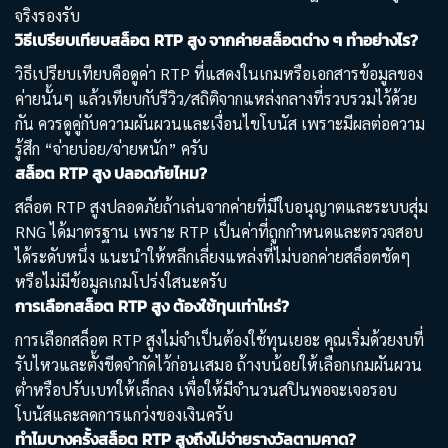
จริงรองรับ
วิธีเปรียบเทียบสล็อต RTP สูง จากค่ายสล็อตต่าง ๆ ทำอย่างไร?
วิธีเปรียบเทียบคือดูค่า RTP ที่แสดงในเกมหรือเอกสารข้อมูลของ
ค่ายนั้นๆ แล้วเทียบกับรีวิว/สถิติจากแหล่งกลางที่รวบรวมไว้ด้วย
กัน ควรดูคู่กับความผันผวนและเงื่อนไขโบนัส เพราะมีผลต่อความ
รู้สึก “จ่ายบ่อย/จ่ายหนัก” ครับ
สล็อต RTP สูง ปลอดภัยไหม?
สล็อต RTP สูงปลอดภัยถ้าเล่นจากค่ายที่มีใบอนุญาตและระบบสุ่ม
RNG ได้มาตรฐาน เพราะ RTP เป็นค่าที่ถูกกำหนดและตรวจสอบ
ได้ระดับหนึ่ง แนะนำให้หลีกเลี่ยงแหล่งที่ไม่บอกค่ายสล็อตชัดๆ
หรือไม่มีข้อมูลเกมโปร่งใสนะครับ
การเลือกสล็อต RTP สูง ต้องใช้ทุนเท่าไหร่?
การเลือกสล็อต RTP สูงไม่จำเป็นต้องใช้ทุนเยอะ คุณเริ่มด้วยงบที่
รับไหวและตั้งขีดจำกัดไว้ก่อนเสมอ ถ้างบน้อยให้เลือกเกมผันผวน
ต่ำหรือปรับเบทให้เล็กลง เพื่อให้มีจำนวนสปินพอจะเจอรอบ
โบนัสและลดการแกว่งของเงินครับ
ทำไมบางครั้งสล็อต RTP สูงถึงไม่จ่ายรางวัลตามคาด?