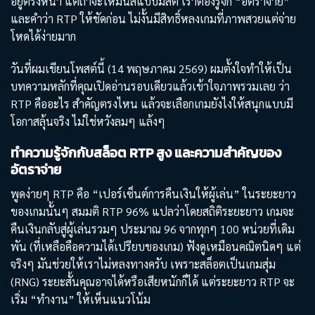
อยู่ตรงหน้า แต่ถ้าจะให้มันส์แบบมีสติ เราต้องรู้จัก “อัตราจ่าย”
และคำว่า RTP ให้ชัดก่อน ไม่งั้นมีสิทธิ์หลงเกมที่ภาพสวยแต่จ่าย
โหดได้ง่ายมาก
วันที่ผมเขียนโพสต์นี้ (14 พฤษภาคม 2569) ผมตั้งใจทำให้เป็น
บทความหลักที่คุณเปิดอ่านรอบเดียวแล้วเข้าใจภาพรวมเลย ว่า
RTP คืออะไร สำคัญตรงไหน แล้วจะเลือกเกมยังไงให้สนุกแบบมี
โอกาสลุ้นจริง ไม่ใช่หวังลมๆ แล้งๆ
ทำความรู้จักกับสล็อต RTP สูง และความสำคัญของ
อัตราจ่าย
พูดง่ายๆ RTP คือ “เปอร์เซ็นต์การคืนเงินให้ผู้เล่น” ในระยะยาว
ของเกมนั้นๆ สมมติ RTP 96% แปลว่าโดยสถิติระยะยาว เกมจะ
คืนเงินกลับสู่ผู้เล่นรวมๆ ประมาณ 96 จากทุกๆ 100 หน่วยที่เดิม
พัน (ที่เหลือคือความได้เปรียบของเกม) ฟังดูเหมือนคณิตนิดๆ แต่
จริงๆ มันช่วยให้เราไม่หลงทางครับ เพราะสล็อตเป็นเกมสุ่ม
(RNG) ระยะสั้นคุณอาจได้หรือเสียหนักก็ได้ แต่ระยะยาว RTP จะ
เริ่ม “ทำงาน” ให้เห็นแนวโน้ม