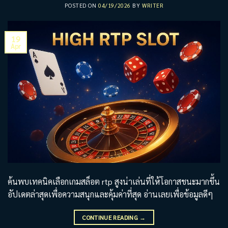
POSTED ON
04/19/2026
BY
WRITER
19
Apr
ค้นพบเทคนิคเลือกเกมสล็อต rtp สูงน่าเล่นที่ให้โอกาสชนะมากขึ้น
อัปเดตล่าสุดเพื่อความสนุกและคุ้มค่าที่สุด อ่านเลยเพื่อข้อมูลดีๆ
CONTINUE READING
→