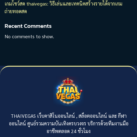
เกมโชว์สด thaivegas: วิธีเล่นและเทคนิคสร้างรายได้จากเกม
ถ่ายทอดสด
Recent Comments
No comments to show.
THAIVEGAS เว็บคาสิโนออนไลน์ , สล็อตออนไลน์ และ กีฬา
ออนไลน์ ศูนย์รวมความบันเทิงครบวงจร บริการด้วยทีมงานมือ
อาชีพตลอด 24 ชั่วโมง