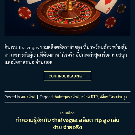
ค้นพบ thaivegas รวมสล็อตอัตราจ่ายสูง ที่มาพร้อมอัตราจ่ายคุ้ม
ค่า เหมาะกับผู้เล่นที่ต้องการกำไรจริง อัปเดตล่าสุดเพื่อความสนุก
และโอกาสชนะ อ่านเลย!
CONTINUE READING
→
Posted in
เกมสล็อต
|
Tagged
thaivegas สล็อต
,
สล็อต RTP
,
สล็อตอัตราจ่ายสูง
เกมสล็อต
ทำความรู้จักกับ thaivegas สล็อต rtp สูง เล่น
ง่าย จ่ายจริง