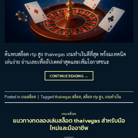
ค้นพบสล็อต rtp สูง thaivegas เกมทำเงินดีที่สุด พร้อมเทคนิค
เล่นง่าย อ่านเลยเพื่ออัปเดตล่าสุดและเพิ่มโอกาสชนะ
CONTINUE READING
→
Posted in
เกมสล็อต
|
Tagged
thaivegas สล็อต
,
สล็อต rtp สูง
,
เกมทำเงิน
เกมสล็อต
แนวทางทดลองเล่นสล็อต thaivegas สำหรับมือ
ใหม่และมืออาชีพ