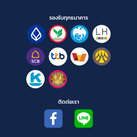
รองรับทุกธนาคาร
ติดต่อเรา