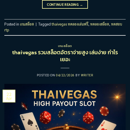
CONTINUE READING
→
Posted in
เกมสล็อต
|
Tagged
thaivegas ทดลองเล่นฟรี
,
ทดลองสล็อต
,
ทดสอบ
rtp
เกมสล็อต
thaivegas รวมสล็อตอัตราจ่ายสูง เล่นง่าย กำไร
เยอะ
POSTED ON
04/22/2026
BY
WRITER
22
Apr