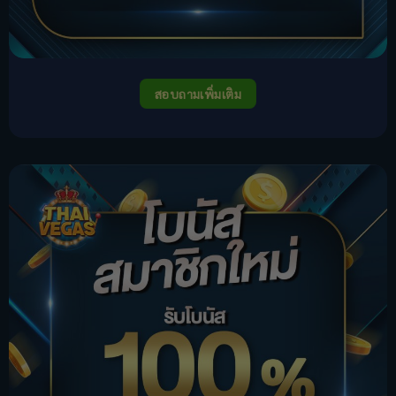
สอบถามเพิ่มเติม