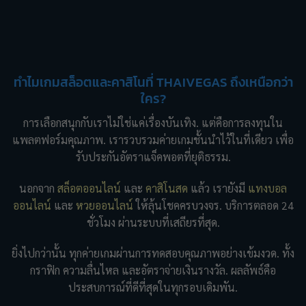
ทำไมเกมสล็อตและคาสิโนที่ THAIVEGAS ถึงเหนือกว่า
ใคร?
การเลือกสนุกกับเราไม่ใช่แค่เรื่องบันเทิง. แต่คือการลงทุนใน
แพลตฟอร์มคุณภาพ. เรารวบรวมค่ายเกมชั้นนำไว้ในที่เดียว เพื่อ
รับประกันอัตราแจ็คพอตที่ยุติธรรม.
นอกจาก
สล็อตออนไลน์
และ
คาสิโนสด
แล้ว เรายังมี
แทงบอล
ออนไลน์
และ
หวยออนไลน์
ให้ลุ้นโชคครบวงจร. บริการตลอด 24
ชั่วโมง ผ่านระบบที่เสถียรที่สุด.
ยิ่งไปกว่านั้น ทุกค่ายเกมผ่านการทดสอบคุณภาพอย่างเข้มงวด. ทั้ง
กราฟิก ความลื่นไหล และอัตราจ่ายเงินรางวัล. ผลลัพธ์คือ
ประสบการณ์ที่ดีที่สุดในทุกรอบเดิมพัน.