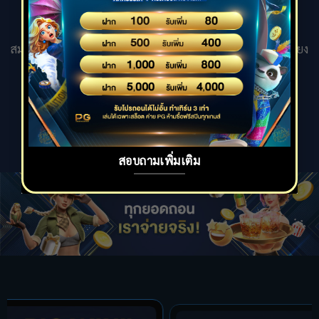
ยัง?
อย่าพลาดโอกาสคว้าแจ็คพอต! เล่นจริง จ่ายหนัก. สมัครเป็น
สมาชิก
THAIVEGAS
วันนี้ รับโบนัสต้อนรับทันที. ลงทะเบียนเพียง
ไม่กี่ก้าว. ทุกเกมพร้อมบริการ 24 ชั่วโมง ไม่มีวันหยุด.
สมัครสมาชิกทันที
สอบถามเพิ่มเติม