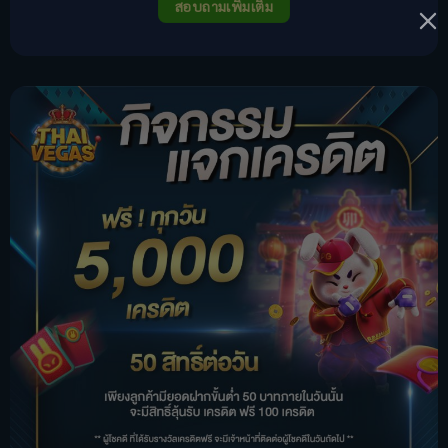
สอบถามเพิ่มเติม