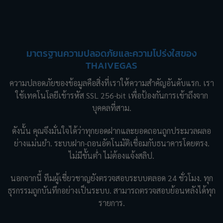
มาตรฐานความปลอดภัยและความโปร่งใสของ
THAIVEGAS
ความปลอดภัยของข้อมูลคือสิ่งที่เราให้ความสำคัญอันดับแรก. เรา
ใช้เทคโนโลยีเข้ารหัส SSL 256-bit เพื่อป้องกันการเข้าถึงจาก
บุคคลที่สาม.
ดังนั้น คุณจึงมั่นใจได้ว่าทุกยอดฝากและยอดถอนถูกประมวลผลอ
ย่างแม่นยำ. ระบบฝาก-ถอนอัตโนมัติเชื่อมกับธนาคารโดยตรง.
ไม่มีขั้นต่ำ ไม่ต้องแจ้งสลิป.
นอกจากนี้ ทีมผู้เชี่ยวชาญยังตรวจสอบระบบตลอด 24 ชั่วโมง. ทุก
ธุรกรรมถูกบันทึกอย่างเป็นระบบ. สามารถตรวจสอบย้อนหลังได้ทุก
รายการ.