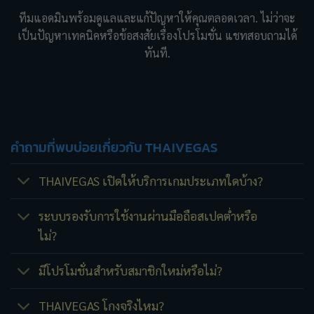
ทีมแอดมินพร้อมดูแลและแก้ปัญหาให้คุณตลอดเวลา. ไม่ว่าจะ
เป็นปัญหาเทคนิคหรือข้อสงสัยเรื่องโปรโมชั่น แชทสอบถามได้
ทันที.
คำถามที่พบบ่อยเกี่ยวกับ THAIVEGAS
THAIVEGAS เปิดให้บริการเกมประเภทใดบ้าง?
ระบบรองรับการใช้งานผ่านมือถือสเปคต่ำหรือ
ไม่?
มีโปรโมชั่นสำหรับสมาชิกใหม่หรือไม่?
THAIVEGAS โกงจริงไหม?