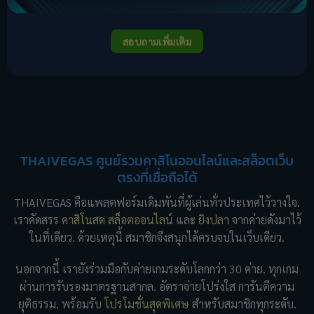
สอบถามเพิ่มเติม
THAIVEGAS ศูนย์รวมคาสิโนออนไลน์และสล็อตเว็บ
ตรงที่เชื่อถือได้
THAIVEGAS คือแพลตฟอร์มเดิมพันที่ผู้เล่นทั่วประเทศไว้วางใจ.
เราคัดสรร
คาสิโนสด
สล็อตออนไลน์
และ
ยิงปลา
จากค่ายดังมาไว้
ในที่เดียว. ด้วยเหตุนี้ สมาชิกจึงสนุกได้ครบจบในเว็บเดียว.
นอกจากนี้ เรายังร่วมมือกับค่ายเกมระดับโลกกว่า 30 ค่าย. ทุกเกม
ผ่านการรับรองมาตรฐานสากล. อัตราจ่ายโปร่งใส การันตีความ
ยุติธรรม. พร้อมรับ
โปรโมชั่นสุดพิเศษ
สำหรับสมาชิกทุกระดับ.