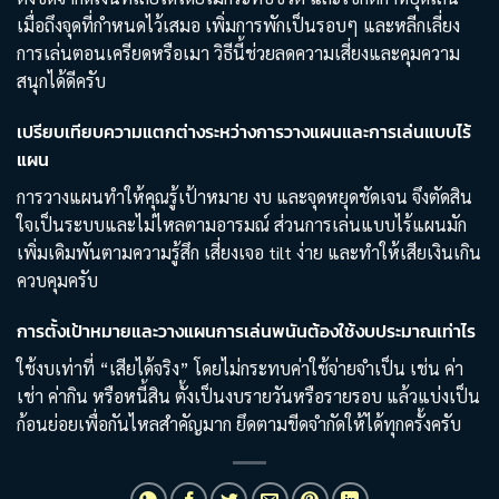
เมื่อถึงจุดที่กำหนดไว้เสมอ เพิ่มการพักเป็นรอบๆ และหลีกเลี่ยง
การเล่นตอนเครียดหรือเมา วิธีนี้ช่วยลดความเสี่ยงและคุมความ
สนุกได้ดีครับ
เปรียบเทียบความแตกต่างระหว่างการวางแผนและการเล่นแบบไร้
แผน
การวางแผนทำให้คุณรู้เป้าหมาย งบ และจุดหยุดชัดเจน จึงตัดสิน
ใจเป็นระบบและไม่ไหลตามอารมณ์ ส่วนการเล่นแบบไร้แผนมัก
เพิ่มเดิมพันตามความรู้สึก เสี่ยงเจอ tilt ง่าย และทำให้เสียเงินเกิน
ควบคุมครับ
การตั้งเป้าหมายและวางแผนการเล่นพนันต้องใช้งบประมาณเท่าไร
ใช้งบเท่าที่ “เสียได้จริง” โดยไม่กระทบค่าใช้จ่ายจำเป็น เช่น ค่า
เช่า ค่ากิน หรือหนี้สิน ตั้งเป็นงบรายวันหรือรายรอบ แล้วแบ่งเป็น
ก้อนย่อยเพื่อกันไหลสำคัญมาก ยึดตามขีดจำกัดให้ได้ทุกครั้งครับ