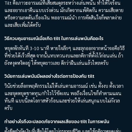
Tilt คือภาวะอารมณ์ที่เสียสมดุลระหว่างเล่นพนัน ทำให้ใจร้อน
และอยากเอาคืนแบบเร่งด่วน มักเกิดจากแพ้ติดกัน ความเสียดาย
หรือความกดดันเรื่องเงิน พออารมณ์นำ การตัดสินใจก็พลาดง่าย
และเสียเพิ่มได้ครับ
วิธีควบคุมอารมณ์เมื่อเกิด tilt ในการเล่นพนันคืออะไร
หยุดพักทันที 3-10 นาที หายใจลึกๆ และลุกออกจากหน้าจอคือวิธี
ที่ช่วยได้เร็วที่สุด จากนั้นทบทวนงบและกติกาที่ตั้งไว้ก่อนเล่น ถ้า
ยังหงุดหงิดอยู่ ให้หยุดยาวเลย ดีกว่าฝืนเล่นแล้วไหลครับ
วินัยการเล่นพนันมีผลอย่างไรต่อการป้องกัน tilt
วินัยช่วยล็อกพฤติกรรมไม่ให้เล่นตามอารมณ์ เช่น ตั้งงบ ตั้งเวลา
และจุดหยุดขาดทุน/กำไรไว้ชัดเจน พอถึงเงื่อนไขก็ทำตามแผน
ทันที แบบนี้ลดโอกาสหัวร้อนและช่วยให้เล่นสนุกแบบไม่กังวล
ครับ
ทำอย่างไรถึงจะปลอดภัยจากผลเสียของ tilt ในการพนัน
ตั้งขีดจำกัดเงินที่เสียได้โดยไม่กระทบชีวิต และใช้กติกาหยุดเล่น