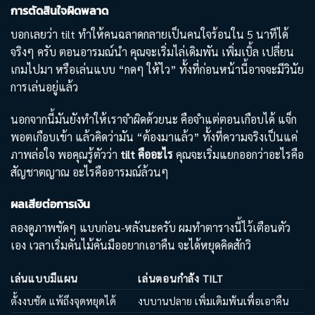
การตัดสินใจผิดพลาด
บอกเลยว่า tilt ทำให้คนฉลาดกลายเป็นคนใจร้อนใน 5 นาทีได้
จริงๆ ครับ ตอนอารมณ์นำ คุณจะเริ่มไล่เดิมพัน เพิ่มเบิ้ล เปลี่ยน
เกมไปมา หรือเล่นแบบ “กดๆ ให้ไว” ทั้งที่ก่อนหน้านี้อาจจะมีวินัย
การเล่นอยู่แล้ว
นอกจากนี้มันยังทำให้เราจำผิดด้วยนะ คือจำแต่ตอนเกือบได้ แจ็ก
พอตเกือบเข้า แล้วคิดว่ามัน “ต้องมาแล้ว” ทั้งที่ความจริงเป็นแค่
ภาพล่อใจ พอคุณรู้ตัวว่า
tilt คืออะไร
คุณจะเริ่มแยกออกว่าอะไรคือ
สัญชาตญาณ อะไรคืออารมณ์ล้วนๆ
ผลเสียต่อการเงิน
ลองดูภาพชัดๆ แบบก่อน-หลังนะครับ ผมทำตารางนี้ไว้เตือนตัว
เอง เวลาเริ่มคันไม้คันมืออยากเอาคืน จะได้หยุดคิดสักวิ
เล่นแบบมีแผน
เล่นตอนกำลัง TILT
ตั้งงบชัด แพ้ถึงจุดหยุดได้
งบบานปลาย เพิ่มเดิมพันเพื่อเอาคืน