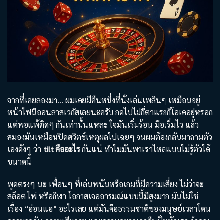
จากที่เคยลองมา… ผมเคยมีคืนหนึ่งที่นั่งเล่นเพลินๆ เหมือนอยู่
หน้าไฟนีออนลาสเวกัสเลยนะครับ กดไปไม่กี่ตาแรกก็โอเคอยู่หรอก
แต่พอแพ้ติดๆ กันเท่านั้นแหละ ใจมันเริ่มร้อน มือเริ่มไว แล้ว
สมองมันเหมือนปิดสวิตช์เหตุผลไปเฉยๆ จนผมต้องกลับมาถามตัว
เองดังๆ ว่า
tilt คืออะไร
กันแน่ ทำไมมันพาเราไหลแบบไม่รู้ตัวได้
ขนาดนี้
พูดตรงๆ นะ เพื่อนๆ ที่เล่นพนันหรือเกมที่มีความเสี่ยง ไม่ว่าจะ
สล็อต ไพ่ หรือกีฬา โอกาสเจออารมณ์แบบนี้มีสูงมาก มันไม่ใช่
เรื่อง “อ่อนแอ” อะไรเลย แต่มันคือธรรมชาติของมนุษย์เวลาโดน