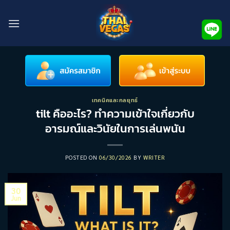
Skip
to
content
เทคนิคและกลยุทธ์
tilt คืออะไร? ทำความเข้าใจเกี่ยวกับ
อารมณ์และวินัยในการเล่นพนัน
POSTED ON
06/30/2026
BY
WRITER
30
Jun