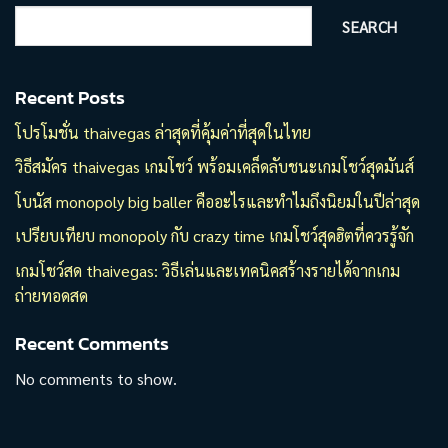
SEARCH
Recent Posts
โปรโมชั่น thaivegas ล่าสุดที่คุ้มค่าที่สุดในไทย
วิธีสมัคร thaivegas เกมโชว์ พร้อมเคล็ดลับชนะเกมโชว์สุดมันส์
โบนัส monopoly big baller คืออะไรและทำไมถึงนิยมในปีล่าสุด
เปรียบเทียบ monopoly กับ crazy time เกมโชว์สุดฮิตที่ควรรู้จัก
เกมโชว์สด thaivegas: วิธีเล่นและเทคนิคสร้างรายได้จากเกม
ถ่ายทอดสด
Recent Comments
No comments to show.