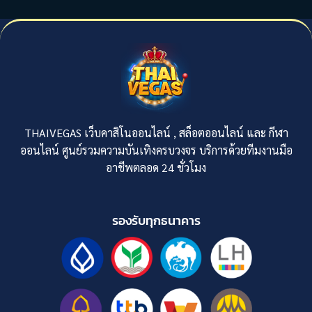
THAIVEGAS เว็บคาสิโนออนไลน์ , สล็อตออนไลน์ และ กีฬา
ออนไลน์ ศูนย์รวมความบันเทิงครบวงจร บริการด้วยทีมงานมือ
อาชีพตลอด 24 ชั่วโมง
รองรับทุกธนาคาร