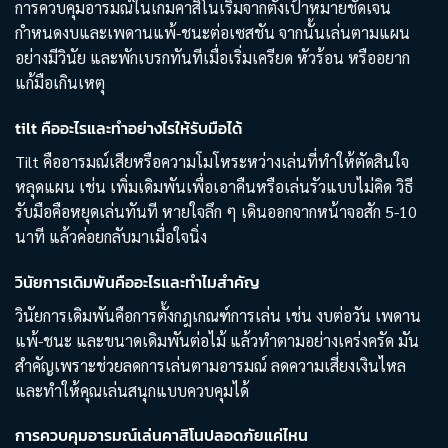
การควบคุมอารมณ์ในเกมคาสิโนเริ่มจากตั้งเป้าหมายชัดเจน
กำหนดงบและเพดานแพ้-ชนะต่อเซสชัน จากนั้นเล่นตามแผน
อย่างมีวินัย และพักเบรกทันทีเมื่อเริ่มเครียด หัวร้อน หรืออยาก
แก้มือเกินเหตุ
tilt คืออะไรและทำอย่างไรให้รับมือได้
Tilt คืออารมณ์เสียหรือความโมโหระหว่างเล่นที่ทำให้ตัดสินใจ
หลุดแผน เช่น เพิ่มเดิมพันเพื่อเอาคืนหรือเล่นรัวแบบไม่คิด วิธี
รับมือคือหยุดเล่นทันที หายใจลึก ๆ เดินออกจากหน้าจอสัก 5-10
นาที แล้วค่อยกลับมาเมื่อใจนิ่ง
วินัยการเดิมพันคืออะไรและทำไมสำคัญ
วินัยการเดิมพันคือการตั้งกฎเกณฑ์การเล่น เช่น งบต่อวัน เพดาน
แพ้-ชนะ และขนาดเดิมพันต่อไม้ แล้วทำตามอย่างเคร่งครัด มัน
สำคัญเพราะช่วยลดการเล่นตามอารมณ์ ลดความเสี่ยงเงินไหล
และทำให้คุณเล่นสนุกแบบควบคุมได้
การควบคุมอารมณ์เล่นคาสิโนปลอดภัยแค่ไหน