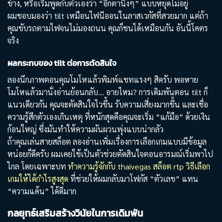
ข้าง, หรือเริ่มพูดกับตัวเองว่า “อีกตานึงๆ” แบบหยุดไม่อยู่
ผมชอบมองว่า tilt เหมือนไฟนีออนในลาสเวกัสที่สวยมาก แต่ถ้า
คุณขับรถตามไฟจนไม่มองถนน คุณก็ชนได้เหมือนกัน อันนี้โคตร
จริง
ผลกระทบของ tilt ต่อการตัดสินใจ
ลองนึกภาพตอนคุณโมโหแล้วพิมพ์แชทแรงๆ สิครับ พอหาย
โมโหแล้วมานั่งอ่านย้อนกลับ… อายไหม? การเดิมพันตอน tilt ก็
แนวเดียวกัน คุณจะตัดสินใจไวขึ้น รับความเสี่ยงมากขึ้น และเชื่อ
ความรู้สึกตัวเองเกินเหตุ ที่หนักสุดคือคุณจะเริ่ม “แก้มือ” ด้วยเงิน
ก้อนใหญ่ ซึ่งมันทำให้ความผันผวนพุ่งแบบน่ากลัว
ถ้าคุณเล่นสายสล็อต ลองอ่านเพิ่มเรื่องการเลือกเกมแบบมีข้อมูล
หน่อยก็ดีครับ ผมเคยใช้เป็นตัวช่วยตัดสินใจตอนอารมณ์เริ่มพาไป
ไกล โดยเฉพาะบท
ทำความรู้จักกับ thaivegas สล็อต rtp วิธีเลือก
เกมให้ได้กำไรสูงสุด
ที่ช่วยให้ผมกลับมาโฟกัส “ตัวเลข” แทน
“ความแค้น” ได้ดีมาก
กลยุทธ์เสริมสร้างวินัยในการเดิมพัน