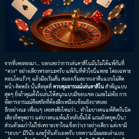
จากที่เคยลองมา… บอกเลยว่าการเล่นคาสิโนมันไม่ได้แพ้กันที่
“ดวง” อย่างเดียวหรอกนะครับ แพ้กันที่หัวใจนี่แหละ โดยเฉพาะ
ตอนโดนรัวๆ แล้วมือเริ่มสั่น สมองเริ่มอยากเอาคืนแบบไม่คิด
หน้า-คิดหลัง นั่นคือจุดที่
ควบคุมอารมณ์เล่นคาสิโน
สำคัญแบบ
สุดๆ ยิ่งถ้าคุณตั้งใจเล่นให้สนุกแบบมีขอบเขต (และไม่พัง) การ
จัดการอารมณ์คือสกิลที่ต้องฝึกเหมือนซ้อมยิงบาสเลย
อีกอย่างนะ เพื่อนๆ เคยสงสัยไหมว่า… ทำไมบางคนแพ้ติดกันนิด
เดียวก็หลุดยาว แต่บางคนแพ้แล้วกลับยิ้มได้ แถมยังหยุดเป็น?
ส่วนตัวผมว่าไม่ใช่เพราะเขาใจแข็งกว่าเราอย่างเดียว แต่เขามี
“ระบบ” มีวินัย และรู้ทันตัวเองครับ บทความนี้ผมจะเล่าแบบ