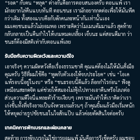
“รอด” กับคน “หลุด” ต่างกันคือการตอบสนองครับ ตอนแพ้ เรา
มักอยากไล่คืนแบบทันที ตอนชนะ เรามักอยากกดต่อเพื่อให้มันพีค
กว่าเดิม ทั้งสองแบบคือกับดักคนละหน้ากันเท่านั้นเอง
ผมเคยชนะแล้วไม่ยอมพอ เพราะคิดว่าโมเมนตัมมาแล้ว สุดท้าย
กลับกลายเป็นคืนกำไรให้เกมหมดเกลี้ยง เจ็บนะ แต่สอนดีมาก ว่า
ชนะก็ต้องมีสติเท่ากับตอนแพ้เลย
รับมือกับความผิดหวังและความดีใจ
เอาจริงๆ ความผิดหวังคือเรื่องธรรมชาติ คุณแค่ต้องไม่ให้มันสั่งมือ
คุณครับ วิธีที่ผมใช้คือ “พูดกับตัวเองให้จบประโยค” เช่น “โอเค
แพ้รอบนี้อยู่ในงบ” หรือ “ชนะรอบนี้ดีแล้ว ล็อกกำไรก่อน” ฟังดู
เหมือนสะกดจิต แต่ช่วยให้สมองไม่ฟุ้งไปทางเอาคืนหรือโลภต่อ
ส่วนความดีใจนี่แหละตัวร้ายเงียบๆ เพราะมันทำให้เราคิดว่าเรา
เก่งขึ้นทั้งที่จริงอาจเป็นจังหวะเกมล้วนๆ ถ้าคุณยิ้มแล้วมือเริ่มหนัก
ให้หยุดถ่ายรูปชัยชนะในใจสักแป๊บ แล้วค่อยตัดสินใจต่อครับ
เทคนิคการพักเบรกและผ่อนคลาย
สุดท้าย การพักเบรกไม่ใช่การยอมแพ้ มันคือการรีเซ็ตครับ ผมชอบ