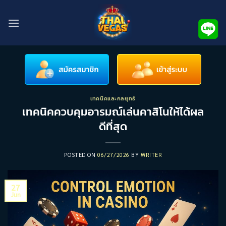
Skip
to
content
เทคนิคและกลยุทธ์
เทคนิคควบคุมอารมณ์เล่นคาสิโนให้ได้ผล
ดีที่สุด
POSTED ON
06/27/2026
BY
WRITER
27
Jun