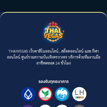
THAIVEGAS เว็บคาสิโนออนไลน์ , สล็อตออนไลน์ และ กีฬา
ออนไลน์ ศูนย์รวมความบันเทิงครบวงจร บริการด้วยทีมงานมือ
อาชีพตลอด 24 ชั่วโมง
รองรับทุกธนาคาร