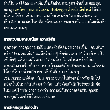
จำเป็น พอได้ลองแยกเงินเป็นสัดส่วนตามสูตร ง่ายขึ้นเยอะ คุณ
ลองดู
เทคนิคการแบ่งเงินเล่น thaivegas สำหรับมือใหม่
ได้ครับ
มันช่วยให้เราเห็นภาพว่าเงินก้อนไหนคือ “ค่าเล่นเพื่อความ
บันเทิง” และก้อนไหนคือ “ห้ามแตะ” พอแยกชัด ความใจแข็งมัน
มาเองแบบงงๆ
การควบคุมอารมณ์และความรู้สึก
พูดตรงๆ การคุมอารมณ์นี่แหละตัวตัดสินว่าเราจะเป็น “คนเล่น”
หรือ “โดนเกมเล่น” ผมมีทริคง่ายๆ คือก่อนเล่น 10 วินาที หายใจ
เข้าลึกๆ แล้วถามตัวเองว่า “ตอนนี้เราโอเคไหม หรือกำลัง
หงุดหงิดจากเรื่องอื่น?” เพราะถ้าคุณกำลังเครียดจากงาน แล้วหวัง
ให้คาสิโนมาช่วยเยียวยา…อันนี้เสี่ยง Tilt โคตรๆ
เช่นเวลาผมแพ้ติดๆ กัน 3 ตา ผมจะลุกไปล้างหน้า หรือเดินไป
หยิบน้ำเย็นมากินให้จบแก้วก่อน แล้วค่อยตัดสินใจว่าจะเล่นต่อ
ไหม แค่มี “ช่องว่าง” ระหว่างอารมณ์กับการกดเดิมพัน คุณจะ
ควบคุมตัวเองได้ดีขึ้นแบบเห็นผล
การฝึกหยุดเมื่อถึงเป้า