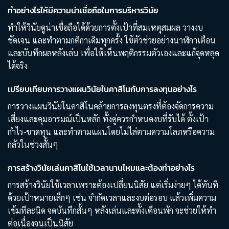
ทำอย่างไรให้มีความน่าเชื่อถือในการบริหารวินัย
ทำให้วินัยดูน่าเชื่อถือได้ด้วยการตั้งเป้าที่สมเหตุสมผล วางงบ
ชัดเจน และทำตามกติกาเดิมทุกครั้ง ใช้ตัวช่วยอย่างนาฬิกาเตือน
และบันทึกผลหลังเล่น เพื่อให้เห็นพฤติกรรมตัวเองและแก้จุดหลุด
ได้จริง
เปรียบเทียบการวางแผนวินัยในคาสิโนกับการลงทุนอย่างไร
การวางแผนวินัยในคาสิโนคล้ายการลงทุนตรงที่ต้องจัดการความ
เสี่ยงและคุมอารมณ์เป็นหลัก ทั้งคู่ควรกำหนดงบที่รับได้ ตั้งเป้า
กำไร-ขาดทุน และทำตามแผนโดยไม่ไล่ตามความโลภหรือความ
กลัวในช่วงสั้นๆ
การสร้างวินัยเล่นคาสิโนใช้เวลานานไหมและต้องทำอย่างไร
การสร้างวินัยใช้เวลาเพราะต้องเปลี่ยนนิสัย แต่เริ่มง่ายๆ ได้ทันที
ด้วยเป้าหมายเล็กๆ เช่น จำกัดเวลาและงบต่อรอบ แล้วเพิ่มความ
เข้มทีละนิด จดบันทึกสั้นๆ หลังเล่นและตั้งเตือนพัก จะช่วยให้ทำ
ต่อเนื่องจนเป็นนิสัย