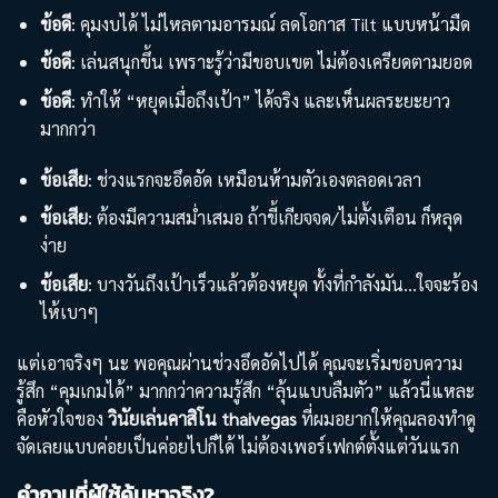
ข้อดี
: คุมงบได้ ไม่ไหลตามอารมณ์ ลดโอกาส Tilt แบบหน้ามืด
ข้อดี
: เล่นสนุกขึ้น เพราะรู้ว่ามีขอบเขต ไม่ต้องเครียดตามยอด
ข้อดี
: ทำให้ “หยุดเมื่อถึงเป้า” ได้จริง และเห็นผลระยะยาว
มากกว่า
ข้อเสีย
: ช่วงแรกจะอึดอัด เหมือนห้ามตัวเองตลอดเวลา
ข้อเสีย
: ต้องมีความสม่ำเสมอ ถ้าขี้เกียจจด/ไม่ตั้งเตือน ก็หลุด
ง่าย
ข้อเสีย
: บางวันถึงเป้าเร็วแล้วต้องหยุด ทั้งที่กำลังมัน…ใจจะร้อง
ไห้เบาๆ
แต่เอาจริงๆ นะ พอคุณผ่านช่วงอึดอัดไปได้ คุณจะเริ่มชอบความ
รู้สึก “คุมเกมได้” มากกว่าความรู้สึก “ลุ้นแบบลืมตัว” แล้วนี่แหละ
คือหัวใจของ
วินัยเล่นคาสิโน thaivegas
ที่ผมอยากให้คุณลองทำดู
จัดเลยแบบค่อยเป็นค่อยไปก็ได้ ไม่ต้องเพอร์เฟกต์ตั้งแต่วันแรก
คำถามที่ผู้ใช้ค้นหาจริง?