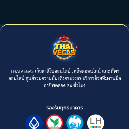
THAIVEGAS เว็บคาสิโนออนไลน์ , สล็อตออนไลน์ และ กีฬา
ออนไลน์ ศูนย์รวมความบันเทิงครบวงจร บริการด้วยทีมงานมือ
อาชีพตลอด 24 ชั่วโมง
รองรับทุกธนาคาร