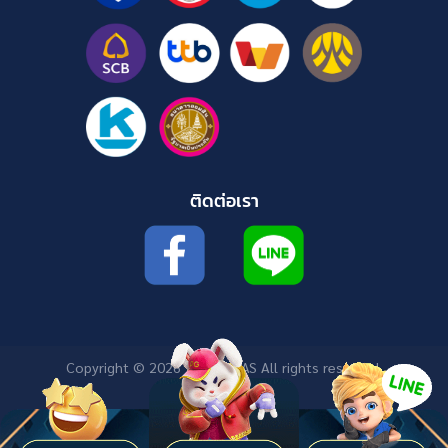
ติดต่อเรา
Copyright © 2026 THAIVEGAS All rights reserved.