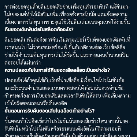
การต่อยอดทุนด้วยคืนยอดเสียช่วยเพิ่มทุนสำรองทันที แม้คืนมา
ไม่เยอะแต่ทำให้มีสปินเพิ่มเพื่อรอจังหวะโบนัส แถมยังลดความ
เสี่ยงจากการไล่ทุน เพราะคุณใช้เงินคืนเล่นแบบคุมเบทได้ง่ายขึ้น
คืนยอดเดิมพันต่อในสล็อตคืออะไร?
คืนยอดเดิมพันต่อคือการคืนเงินตามเปอร์เซ็นต์ของยอดเดิมพันที่
เราหมุนไป ไม่ว่าจะชนะหรือแพ้ ขึ้นกับกติกาแต่ละเว็บ ข้อดีคือ
ช่วยให้คำนวณต้นทุนการเล่นได้ชัดขึ้น และวางแผนจำนวนสปิน
ต่อรอบได้แม่นกว่า
ความปลอดภัยในการใช้คืนยอดเสียสล็อตเป็นอย่างไร?
ปลอดภัยได้ถ้าคุณใช้กับเว็บที่น่าเชื่อถือ มีเงื่อนไขโปรโมชันชัด
และมีระบบคำนวณยอดแบบตรวจสอบได้ ก่อนเล่นควรอ่านข้อ
กำหนดเรื่องการนับยอดเสียและเวลารับคืนให้ครบ เพื่อเลี่ยงความ
เข้าใจผิดตอนถอนหรือรับเครดิต
ขั้นตอนการรับคืนยอดเสียในสล็อตทำอย่างไร?
ขั้นตอนทั่วไปคือเช็กว่าโปรโมชันนับยอดเสียช่วงไหน จากนั้นกด
รับคืนในหน้าโปรโมชันหรือรอระบบเติมอัตโนมัติตามรอบที่
กำหนด บางเว็บต้องทำยอดหรือยืนยันตัวตนก่อน อย่าลืมดูเพดาน