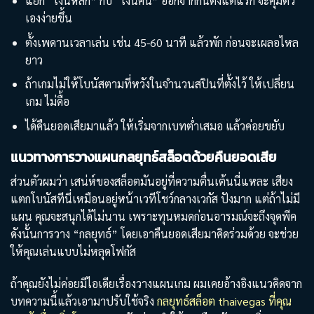
แยก “เงินหลัก” กับ “เงินคืน” ออกจากกันตั้งแต่แรก จะคุมตัว
เองง่ายขึ้น
ตั้งเพดานเวลาเล่น เช่น 45-60 นาที แล้วพัก ก่อนจะเผลอไหล
ยาว
ถ้าเกมไม่ให้โบนัสตามที่หวังในจำนวนสปินที่ตั้งไว้ ให้เปลี่ยน
เกม ไม่ดื้อ
ได้คืนยอดเสียมาแล้ว ให้เริ่มจากเบทต่ำเสมอ แล้วค่อยขยับ
แนวทางการวางแผนกลยุทธ์สล็อตด้วยคืนยอดเสีย
ส่วนตัวผมว่า เสน่ห์ของสล็อตมันอยู่ที่ความตื่นเต้นนี่แหละ เสียง
แตกโบนัสทีนี่เหมือนอยู่หน้าเวทีโชว์กลางเวกัส ปังมาก แต่ถ้าไม่มี
แผน คุณจะสนุกได้ไม่นาน เพราะทุนหมดก่อนอารมณ์จะถึงจุดพีค
ดังนั้นการวาง “กลยุทธ์” โดยเอาคืนยอดเสียมาคิดร่วมด้วย จะช่วย
ให้คุณเล่นแบบไม่หลุดโฟกัส
ถ้าคุณยังไม่ค่อยมีไอเดียเรื่องวางแผนเกม ผมเคยอ้างอิงแนวคิดจาก
บทความนี้แล้วเอามาปรับใช้จริง
กลยุทธ์สล็อต thaivegas ที่คุณ