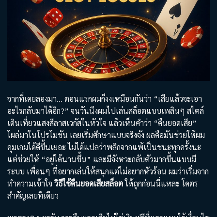
จากที่เคยลองมา… ตอนแรกผมก็งงเหมือนกันว่า “เสียแล้วจะเอา
อะไรกลับมาได้อีก?” จนวันนึงผมไปเล่นสล็อตแบบเพลินๆ สไตล์
เดินเที่ยวแสงสีลาสเวกัสในหัวใจ แล้วเห็นคำว่า “คืนยอดเสีย”
โผล่มาในโปรโมชัน เลยเริ่มศึกษาแบบจริงจัง ผลคือมันช่วยให้ผม
คุมเกมได้ดีขึ้นเยอะ ไม่ได้แปลว่าพลิกจากแพ้เป็นชนะทุกครั้งนะ
แต่ช่วยให้ “อยู่ได้นานขึ้น” และมีจังหวะกลับตัวมากขึ้นแบบมี
ระบบ เพื่อนๆ ที่อยากเล่นให้สนุกแต่ไม่อยากหัวร้อน ผมว่าเริ่มจาก
ทำความเข้าใจ
วิธีใช้คืนยอดเสียสล็อต
ให้ถูกก่อนนี่แหละ โคตร
สำคัญเลยทีเดียว