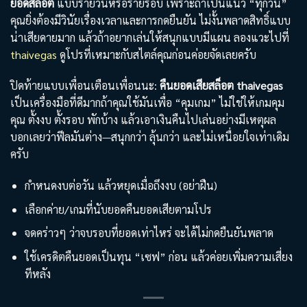
ยอดสล็อต
แบบรายวันหรือรายรอบ เพราะถ้าเป็นแนว “ทุกวัน”
คุณยิ่งต้องมีวินัยเรื่องเวลาและการกดยืนยัน ไม่งั้นพลาดสิทธิ์แบบ
น่าเสียดายมาก แล้วถ้าอยากเล่นให้สนุกแบบมีแผน ลองแวะไปที่
thaivegas
ดูโปรที่เหมาะกับสไตล์คุณก่อนค่อยจัดเลยครับ
ปิดท้ายแบบเพื่อนเตือนเพื่อนนะ:
คืนยอดเสียสล็อต thaivegas
เป็นเครื่องมือที่ดีมากถ้าคุณใช้มันเพื่อ “คุมเกม” ไม่ใช่ให้เกมคุม
คุณ ตั้งงบ ตั้งรอบ พักบ้าง แล้วเอาเงินคืนไปเล่นอย่างมีเหตุผล
บอกเลยว่าฟีลมันต่าง—สนุกกว่า ลุ้นกว่า และไม่เหนื่อยใจเท่าเดิม
ครับ
กำหนดงบต่อวัน แล้วหยุดเมื่อถึงงบ (อย่าฝืน)
เลือกค่าย/เกมที่นับยอดคืนยอดเสียตามโปร
จดคร่าวๆ ว่าจบรอบที่ยอดเท่าไหร่ จะได้ไม่กดยืนยันพลาด
ใช้เครดิตคืนยอดเป็นทุน “เซฟ” ก่อน แล้วค่อยเพิ่มความเสี่ยง
ทีหลัง