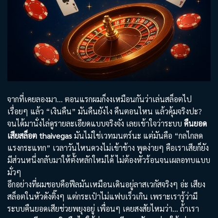
จากที่เคยลองมา… ตอนแรกผมก็งงเหมือนกันว่าเล่นสล็อตไป
เรื่อยๆ แล้ว “เงินคืน” มันคืนยังไง คืนตอนไหน แล้วคุ้มจริงปะ?
จนได้มานั่งไล่ดูรายละเอียดแบบจริงจัง เลยเข้าใจว่าระบบ
คืนยอด
เสียสล็อต thaivegas
มันไม่ใช่เวทมนตร์นะ แต่มันคือ “กลไกลด
แรงกระแทก” เวลาวันไหนดวงไม่เข้าข้าง พูดง่ายๆ คือเราเสียก็ยัง
มีส่วนหนึ่งกลับมาให้ตั้งหลักใหม่ได้ ไม่ต้องหัวร้อนจนเผลอทบแบบ
มั่วๆ
อีกอย่างที่ผมชอบคือฟีลมันเหมือนเดินอยู่ลาสเวกัสจริงๆ อ่ะ เสียง
สล็อตในหัวดังติ๊งๆ แต่กระเป๋าไม่แฟบเร็วเกิน เพราะเรารู้ว่ามี
ระบบคืนยอดเสียช่วยพยุงอยู่ เพื่อนๆ เคยสงสัยไหมว่า… ถ้าเรา