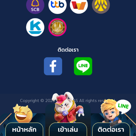
ติดต่อเรา
Copyright © 2026 THAIVEGAS All rights reserved.