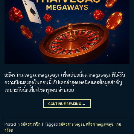
สมัคร thaivegas megaways เพื่อเล่นสล็อต megaways ที่ได้รับ
ความนิยมสูงสุดในตอนนี้ อัปเดตล่าสุดเทคนิคและข้อมูลสำคัญ
เหมาะกับนักเสี่ยงโชคทุกคน อ่านเลย
CONTINUE READING
→
Posted in
สมัครสมาชิก
|
Tagged
สมัคร thaivegas
,
สล็อต megaways
,
เกม
สล็อต