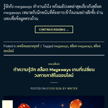
รู้จักกับ megaways ทำงานยังไง พร้อมอัปเดตล่าสุดเกี่ยวกับสล็อต
megaways เหมาะกับนักพนันที่ต้องการเข้าใจเกมอย่างลึกซึ้ง อ่าน
เลยเพื่อข้อมูลครบถ้วน
CONTINUE READING
→
Posted in
เทคนิคและกลยุทธ์
|
Tagged
megaways
,
สล็อต megaways
,
สล็อต
ออนไลน์
เกมสล็อต
ทำความรู้จัก สล็อต Megaways เกมที่เปลี่ยน
วงการคาสิโนออนไลน์
POSTED ON
07/05/2026
BY
WRITER
05
Jul