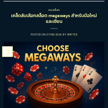
เกมสล็อต
เคล็ดลับเลือกสล็อต megaways สำหรับมือใหม่
และเซียน
POSTED ON
07/08/2026
BY
WRITER
08
Jul