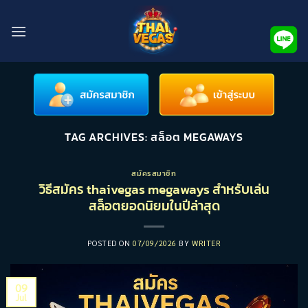
Skip
to
content
TAG ARCHIVES:
สล็อต MEGAWAYS
สมัครสมาชิก
วิธีสมัคร thaivegas megaways สำหรับเล่น
สล็อตยอดนิยมในปีล่าสุด
POSTED ON
07/09/2026
BY
WRITER
09
Jul