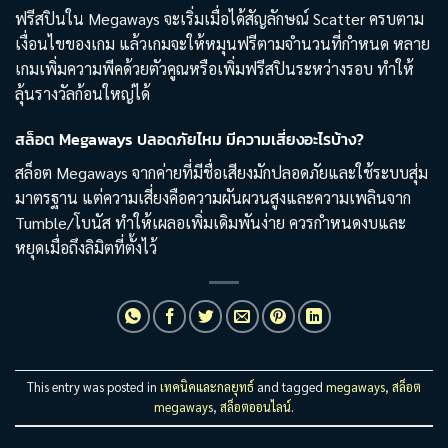
ฟรีสปินใน Megaways จะเริ่มเมื่อได้สัญลักษณ์ Scatter ครบตาม
เงื่อนไขของเกม แล้วเกมจะให้หมุนฟรีตามจำนวนที่กำหนด หลาย
เกมเพิ่มความพีคด้วยตัวคูณหรือเพิ่มฟรีสปินระหว่างรอบ ทำให้
ลุ้นรางวัลก้อนใหญ่ได้
สล็อต Megaways ปลอดภัยไหม มีความเสี่ยงอะไรบ้าง?
สล็อต Megaways จากค่ายที่มีชื่อเสียงมักปลอดภัยและใช้ระบบสุ่ม
มาตรฐาน แต่ความเสี่ยงคือความผันผวนสูงและความเพลินจาก
Tumble/โบนัส ทำให้เผลอเพิ่มเดิมพันง่าย ควรกำหนดงบและ
หยุดเมื่อถึงลิมิตที่ตั้งไว้
This entry was posted in
เทคนิคและกลยุทธ์
and tagged
megaways
,
สล็อต
megaways
,
สล็อตออนไลน์
.