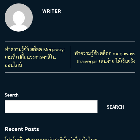
WRITER
ทำความรู้จัก สล็อต Megaways
ทำความรู้จัก สล็อต megaways
เกมที่เปลี่ยนวงการคาสิโน
thaivegas เล่นง่าย ได้เงินจริง
ออนไลน์
Search
SEARCH
Recent Posts
โปรโมชั่น thaivegas ล่าสุดที่คุ้มค่าที่สุดในไทย