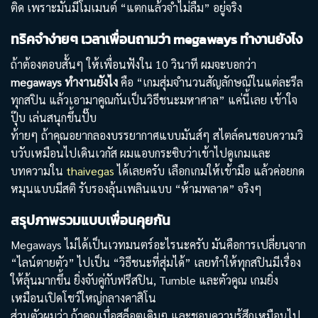
ติด เพราะมันมีโมเมนต์ “แตกแล้วจำไม่ลืม” อยู่จริง
ทริคจำง่ายๆ เวลาเพื่อนถามว่า megaways ทำงานยังไง
ถ้าต้องตอบสั้นๆ ให้เพื่อนฟังใน 10 วินาที ผมจะบอกว่า
megaways ทำงานยังไง
คือ “เกมสุ่มจำนวนสัญลักษณ์ในแต่ละรีล
ทุกสปิน แล้วเอามาคูณกันเป็นวิธีชนะมหาศาล” แค่นี้เลย เข้าใจ
ปุ๊บ เล่นสนุกขึ้นปั๊บ
ท้ายๆ ถ้าคุณอยากลองบรรยากาศแบบมันส์ๆ สไตล์คนชอบความวิ
บวับเหมือนไปเดินเวกัส ผมแอบกระซิบว่าเข้าไปดูเกมและ
บทความใน
thaivegas
ได้เลยครับ เลือกเกมให้เข้ามือ แล้วค่อยกด
หมุนแบบมีสติ รับรองลุ้นเพลินแบบ “ห้ามพลาด” จริงๆ
สรุปภาพรวมแบบเพื่อนคุยกัน
Megaways ไม่ได้เป็นเวทมนตร์อะไรนะครับ มันคือการเปลี่ยนจาก
“ไลน์ตายตัว” ไปเป็น “วิธีชนะที่สุ่มได้” เลยทำให้ทุกสปินมีเรื่อง
ให้ลุ้นมากขึ้น ยิ่งจับคู่กับฟรีสปิน, Tumble และตัวคูณ เกมยิ่ง
เหมือนเปิดโชว์ใหญ่กลางคาสิโน
ส่วนตัวผมว่า ถ้าคุณเบื่อสล็อตเดิมๆ และชอบความรู้สึกเหมือนไป