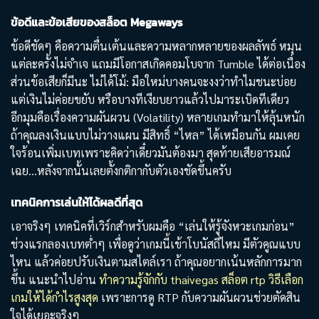
ข้อดีและข้อเสียของสล็อต Megaways
ข้อดีชัดๆ คือความตื่นเต้นและความหลากหลายของผลลัพธ์ หมุน
แต่ละครั้งไม่จำเจ แถมมีโอกาสเกิดคอมโบจาก Tumble ได้ต่อเนื่อง
ส่วนข้อเสียก็มีนะ ไม่ได้โม้: มือใหม่บางคนจะงงว่าทำไมชนะบ่อย
แต่เงินไม่ค่อยขยับ หรือบางทีเงียบยาวแล้วไปมาระเบิดทีเดียว
อีกมุมคือเรื่องความผันผวน (Volatility) หลายเกมทำมาให้ลุ้นหนัก
ถ้าคุณลงเงินแบบไม่วางแผน มีสิทธิ์ “ไหล” ได้เหมือนกัน ผมเคย
ใจร้อนเพิ่มเบทเพราะคิดว่าเดี๋ยวมันต้องมา สุดท้ายเสียอารมณ์
เฉย…หลังจากนั้นเลยตั้งกติกากับตัวเองชัดขึ้นครับ
เทคนิคการเล่นให้ได้ผลดีที่สุด
เอาจริงๆ เทคนิคที่เวิร์กสำหรับผมคือ “เล่นให้รู้จังหวะเกมก่อน”
ช่วงแรกลองเบทต่ำๆ เพื่อดูว่าเกมนี้เข้าโบนัสถี่ไหม มีตัวคูณแบบ
ไหน แล้วค่อยปรับเงินตามสไตล์เรา ถ้าคุณอยากเน้นหลักการมาก
ขึ้น แนะนำไปอ่าน
ทำความรู้จักกับ thaivegas สล็อต rtp วิธีเลือก
เกมให้ได้กำไรสูงสุด
เพราะการดู RTP กับความผันผวนช่วยตัดสิน
ใจได้เยอะจริงๆ