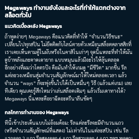
Megaways ทำงานยังไงและอะไรที่ทำให้แตกต่างจาก
สล็อตทั่วไป
แนวคิดเบื้องหลัง Megaways
ถ้าพูดง่ายๆ Megaways คือแนวคิดที่ทำให้ “จำนวนวิธีชนะ”
เปลี่ยนไปทุกสปิน ไม่ยึดติดกับไลน์ตายตัวเหมือนสล็อตคลาสสิกที่
เราเคยเห็นตามตู้ในผับหรือในคาสิโนเก่าๆ จุดนี้แหละที่ทำให้มัน
ดูบ้าพลังและคาดเดายาก แบบหมุนแล้วมีอะไรให้ลุ้นตลอด
อีกอย่างที่ผมว่าโคตรปัง คือมันทำให้เกมดู “มีชีวิต” มากขึ้น รีล
แต่ละวงเหมือนสุ่มจำนวนสัญลักษณ์มาให้ใหม่ตลอดเวลา แล้ว
จำนวน “ways” ก็จะพุ่งขึ้นไปได้เป็นหมื่นๆ วิธี (แล้วแต่เกม) เลย
ทีเดียว คุณเคยรู้สึกไหมว่าเล่นสล็อตเดิมๆ แล้วเริ่มเดาทางได้?
Megaways นี่แหละคือยาฉีดอะดรีนาลีนชัดๆ
กลไกการทำงานของ Megaways
ทีนี้เข้าประเด็นแบบไม่อ้อมค้อม: รีลแต่ละรีลจะมีจำนวนแถว
(หรือจำนวนสัญลักษณ์ที่แสดง) ไม่เท่ากันในแต่ละสปิน เช่น รีล
แรกออก 2 แถว รีลสองออก 6 แถว รีลสามออก 4 แถว ฯลฯ พอคูณ