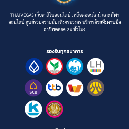
THAIVEGAS เว็บคาสิโนออนไลน์ , สล็อตออนไลน์ และ กีฬา
ออนไลน์ ศูนย์รวมความบันเทิงครบวงจร บริการด้วยทีมงานมือ
อาชีพตลอด 24 ชั่วโมง
รองรับทุกธนาคาร