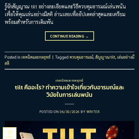
รู้จักสัญญาณ tilt อย่างละเอียดและวิธีควบคุมอารมณ์เล่นพนัน
เพื่อให้คุณเล่นอย่างมีสติ อ่านเลยเพื่ออัปเดตล่าสุดและเตรียม
พร้อมสำหรับการเดิมพัน
CONTINUE READING
→
Posted in
เทคนิคและกลยุทธ์
|
Tagged
ควบคุมอารมณ์
,
สัญญาณ tilt
,
เล่นอย่างมี
สติ
เทคนิคและกลยุทธ์
tilt คืออะไร? ทำความเข้าใจเกี่ยวกับอารมณ์และ
วินัยในการเล่นพนัน
POSTED ON
06/30/2026
BY
WRITER
30
Jun