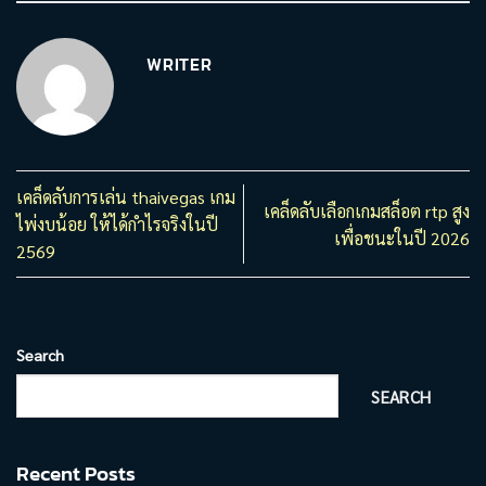
WRITER
เคล็ดลับการเล่น thaivegas เกม
เคล็ดลับเลือกเกมสล็อต rtp สูง
ไพ่งบน้อย ให้ได้กำไรจริงในปี
เพื่อชนะในปี 2026
2569
Search
SEARCH
Recent Posts