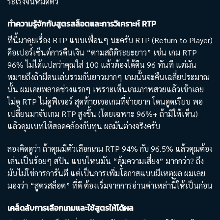
ระเริงจนหมดตัว
ทำความรู้จักกับสูตรสล็อตและการวิเคราะห์ RTP
ทีนี้มาคุยเรื่อง RTP แบบเพื่อนๆ นะครับ RTP (Return to Player)
คือเปอร์เซ็นต์การคืนเงิน “ตามสถิติระยะยาว” เช่น เกม RTP
96% ไม่ได้แปลว่าคุณใส่ 100 แล้วต้องได้คืน 96 ทันที แต่มัน
หมายถึงถ้ามีคนเล่นรวมกันยาวมากๆ เกมนั้นจะคืนเฉลี่ยประมาณ
นั้น ผมเคยพลาดช่วงแรกๆ เพราะเห็นเกมภาพสวยแล้วเข้าเลย
ไม่ดู RTP ไม่ดูฟีเจอร์ สุดท้ายเจอเกมที่จ่ายยาก โดนดูดเรียบ พอ
เปลี่ยนมาจับเกม RTP สูงขึ้น (โดยเฉพาะ 96%+ ถ้ามีให้เห็น)
แล้วคุมเบทให้สอดคล้องกับทุน ผลมันต่างจริงครับ
ลองคิดดูว่า ถ้าคุณมีตัวเลือกเกม RTP 94% กับ 96.5% แล้วคุณต้อง
เล่นเป็นร้อยๆ สปิน แบบไหนมัน “คุ้มความเสี่ยง” มากกว่า? ถึง
มันไม่ใช่การการันตี แต่เป็นการเพิ่มโอกาสแบบมีเหตุผล ผมเลย
มองว่า “สูตรสล็อต” ที่ดี ต้องเริ่มจากการอ่านค่าเหล่านี้ให้เป็นก่อน
เคล็ดลับการเลือกเกมและใช้สูตรให้ได้ผล