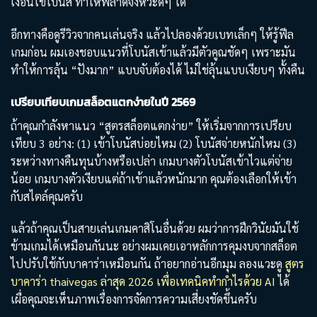
เงื่อนไขโบนัส ทำให้พลาดจังหวะดีๆ ได้
อีกทางคือดูรีวิวจากคนเล่นจริง แล้วไปลองด้วยเบทเล็กๆ ให้รู้ฟีล
เกมก่อน ผมเองชอบแนวที่โบนัสเข้าแล้วมีตัวคูณชัดๆ เพราะมัน
ทำให้การลุ้น “ปังมาก” แบบจับต้องได้ ไม่ใช่ลุ้นแบบเงียบๆ ทั้งคืน
เปรียบเทียบเกมสล็อตแตกง่ายในปี 2569
ถ้าคุณกำลังหาแนว “สูตรสล็อตแตกง่าย” ให้เริ่มจากการเปรียบ
เทียบ 3 อย่าง: (1) เข้าโบนัสบ่อยไหม (2) โบนัสจ่ายหนักไหม (3)
ระหว่างทางคืนทุนบ้างหรือเปล่า เกมบางตัวโบนัสเข้าไวแต่จ่าย
น้อย เกมบางตัวเงียบแต่ถ้าเข้าแล้วหนักมาก คุณต้องเลือกให้เข้า
กับสไตล์คุณครับ
แล้วถ้าคุณเป็นสายเล่นเกมคาสิโนอื่นด้วย ผมว่าการฝึกวินัยมันใช้
ข้ามเกมได้เหมือนกันนะ อย่างผมเคยเอาหลักการคุมงบจากสล็อต
ไปปรับใช้กับบาคาร่าเหมือนกัน ถ้าอยากอ่านอีกมุม ลองแวะดู
สูตร
บาคาร่า thaivegas ล่าสุด 2026 เพื่อเทคนิคทำกำไรด้วย AI
ได้
เผื่อคุณจะเห็นภาพเรื่องการจัดการความเสี่ยงชัดขึ้นครับ