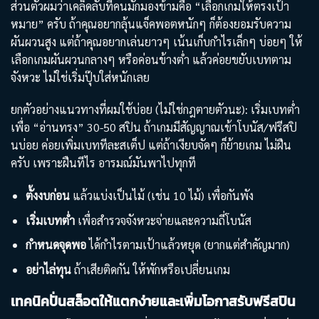
ส่วนตัวผมว่าเคล็ดลับที่คนมักมองข้ามคือ “เลือกเกมให้ตรงเป้า
หมาย” ครับ ถ้าคุณอยากลุ้นแจ็คพอตหนักๆ ก็ต้องยอมรับความ
ผันผวนสูง แต่ถ้าคุณอยากเล่นยาวๆ เน้นเก็บกำไรเล็กๆ บ่อยๆ ให้
เลือกเกมผันผวนกลางๆ หรือค่อนข้างต่ำ แล้วค่อยขยับเบทตาม
จังหวะ ไม่ใช่เริ่มปุ๊บใส่หนักเลย
ยกตัวอย่างแนวทางที่ผมใช้บ่อย (ไม่ใช่กฎตายตัวนะ): เริ่มเบทต่ำ
เพื่อ “อ่านทรง” 30-50 สปิน ถ้าเกมมีสัญญาณเข้าโบนัส/ฟรีสปิ
นบ่อย ค่อยเพิ่มเบททีละสเต็ป แต่ถ้าเงียบจัดๆ ก็ย้ายเกม ไม่ฝืน
ครับ เพราะฝืนทีไร อารมณ์มันพาไปทุกที
ตั้งงบก่อน
แล้วแบ่งเป็นไม้ (เช่น 10 ไม้) เพื่อกันพัง
เริ่มเบทต่ำ
เพื่อสำรวจจังหวะจ่ายและความถี่โบนัส
กำหนดจุดพอ
ได้กำไรตามเป้าแล้วหยุด (ยากแต่สำคัญมาก)
อย่าไล่ทุน
ถ้าเสียติดกัน ให้พักหรือเปลี่ยนเกม
เทคนิคปั่นสล็อตให้แตกง่ายและเพิ่มโอกาสรับฟรีสปิน