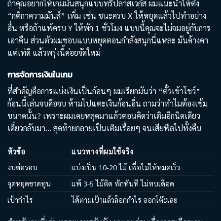
ถ้าคุณอยากให้เกมมันสนุกแบบทริปลาสเวกัส ผมแนะนำให้ตั้ง
“กติกาความมันส์” เพิ่ม เช่น ชนะครบ X ให้หยุดแล้วไปทำอย่าง
อื่น หรือถ้าแพ้ครบ Y ให้พัก 1 ชั่วโมง แบบนี้คุณจะไม่จมอยู่กับการ
เอาคืน ส่วนตัวผมชอบแบบหยุดตอนกำลังสนุกนี่แหละ มันค้างคา
แต่เท่ดี แล้วพรุ่งนี้ค่อยจัดใหม่
การจัดการเงินในเกม
ที่สำคัญคือการแบ่งเงินเป็นก้อนๆ ผมเรียกมันว่า “ตั๋วเข้าโชว์”
ก้อนนี้เล่นจบคือจบ ห้ามไปแตะเงินก้อนอื่น ถามว่าทำไมต้องเข้ม
ขนาดนั้น? เพราะผมเคยหลุดมาแล้วตอนคิดว่าเติมอีกนิดเดียว
เดี๋ยวกลับมา… สุดท้ายกลายเป็นเติมเรื่อยๆ จนเสียฟีลไปทั้งคืน
หัวข้อ
แนวทางที่ผมใช้จริง
งบต่อรอบ
แบ่งเป็น 10-20 ไม้ เพื่อไม่ให้หมดเร็ว
จุดหยุดขาดทุน
แพ้ 3-5 ไม้ติด พักทันที ไม่ทบเดือด
เป้ากำไร
ได้ตามเป้าแล้วล็อกกำไร ออกโต๊ะเลย