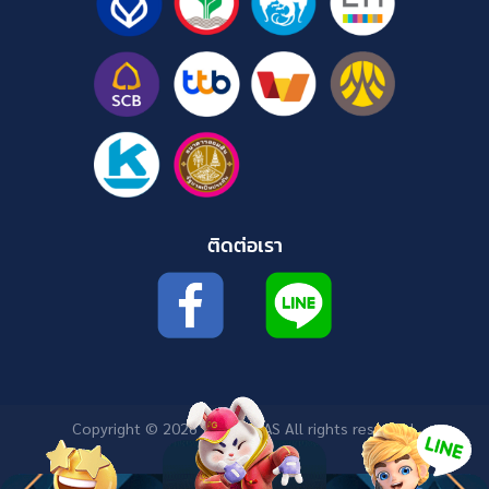
ติดต่อเรา
Copyright © 2026 THAIVEGAS All rights reserved.