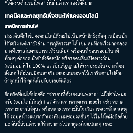
“ได้ครบจำนวนนี้พอ” มันกันตัวเราเองได้ดีมาก
เทคนิคและกลยุทธ์เพื่อชนะไพ่แคงออนไลน์
เทคนิคการอ่านไพ่
ประเด็นคือไพ่แคงออนไลน์ถึงจะไม่เห็นหน้าอีกฝั่งชัดๆ เหมือนนั่ง
โต๊ะจริง แต่เรายังอ่าน “พฤติกรรม” ได้ เช่น คนที่กดเร็วมากตลอด
บางทีเขาเล่นตามแพทเทิร์นเดิมๆ หรือคนที่ชอบรอจนวินาที
ท้ายๆ ค่อยกด มักกำลังคิดหนัก หรือรอคนอื่นเปิดทางก่อน
(แน่นอนว่าไม่ 100% แต่เป็นสัญญาณให้เราประเมิน) จากที่ผม
สังเกต โต๊ะไหนมีคนสายรีบเยอะ เกมจะพาให้เรารีบตามไปด้วย
ถ้าคุณนิ่งได้ คุณได้เปรียบเลยทีเดียว
อีกทริคที่ผมใช้บ่อยคือ “จำรอบที่ตัวเองเล่นพลาด” ไม่ใช่จำไพ่นะ
ครับ (ออนไลน์มันสุ่ม) แต่จำว่าเราพลาดเพราะอะไร เช่น พลาด
เพราะอยากไล่ทุน? หรือพลาดเพราะมั่นใจเกิน? พอเราจับสาเหตุ
ได้ รอบหน้าจะเบรกตัวเองทัน ผมชอบจดสั้นๆ ไว้ในโน้ตมือถือด้วย
นะ อันนี้ส่วนตัวว่าเวิร์กกว่าการไปหาสูตรลับแปลกๆ เยอะ