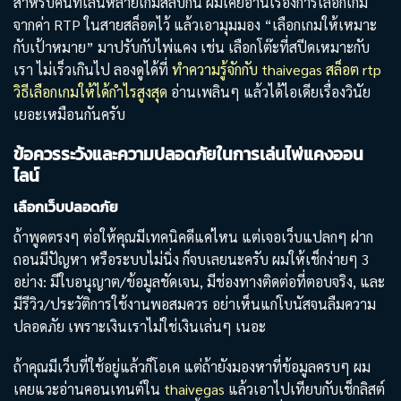
สำหรับคนที่เล่นหลายเกมสลับกัน ผมเคยอ่านเรื่องการเลือกเกม
จากค่า RTP ในสายสล็อตไว้ แล้วเอามุมมอง “เลือกเกมให้เหมาะ
กับเป้าหมาย” มาปรับกับไพ่แคง เช่น เลือกโต๊ะที่สปีดเหมาะกับ
เรา ไม่เร็วเกินไป ลองดูได้ที่
ทำความรู้จักกับ thaivegas สล็อต rtp
วิธีเลือกเกมให้ได้กำไรสูงสุด
อ่านเพลินๆ แล้วได้ไอเดียเรื่องวินัย
เยอะเหมือนกันครับ
ข้อควรระวังและความปลอดภัยในการเล่นไพ่แคงออน
ไลน์
เลือกเว็บปลอดภัย
ถ้าพูดตรงๆ ต่อให้คุณมีเทคนิคดีแค่ไหน แต่เจอเว็บแปลกๆ ฝาก
ถอนมีปัญหา หรือระบบไม่นิ่ง ก็จบเลยนะครับ ผมให้เช็กง่ายๆ 3
อย่าง: มีใบอนุญาต/ข้อมูลชัดเจน, มีช่องทางติดต่อที่ตอบจริง, และ
มีรีวิว/ประวัติการใช้งานพอสมควร อย่าเห็นแก่โบนัสจนลืมความ
ปลอดภัย เพราะเงินเราไม่ใช่เงินเล่นๆ เนอะ
ถ้าคุณมีเว็บที่ใช้อยู่แล้วก็โอเค แต่ถ้ายังมองหาที่ข้อมูลครบๆ ผม
เคยแวะอ่านคอนเทนต์ใน
thaivegas
แล้วเอาไปเทียบกับเช็กลิสต์