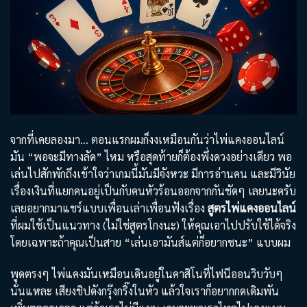
จากที่เคยลองมา… ตอนแรกผมก็งงเหมือนกันว่าไพ่แคงออนไลน์
มัน “พอจะมีทางลัด” ไหม หรือสุดท้ายก็ต้องพึ่งดวงอย่างเดียว พอ
เล่นไปสักพักถึงเข้าใจว่าเกมนี้มันมีจังหวะ มีการอ่านคน และมีวินัย
เรื่องเงินที่แยกคนอยู่เป็นกับคนหัวร้อนออกจากกันชัดๆ เลยนะครับ
เลยอยากมาแชร์แบบเพื่อนเล่าเพื่อนฟังเรื่อง
สูตรไพ่แคงออนไลน์
ที่ผมใช้เป็นแนวทาง (ไม่ใช่สูตรโกงนะ) ให้คุณเอาไปปรับใช้ได้จริง
โดยเฉพาะถ้าคุณเป็นสาย “เล่นเอามันส์แต่ก็อยากชนะ” แบบผม
พูดตรงๆ ไพ่แคงมันเหมือนเดินอยู่ในคาสิโนที่ไฟนีออนวิบวับๆ
นั่นแหละ เสียงชิปดังกรุ๊งกริ๊งในหัว แล้วใจเราก็อยากกดเดิมพัน