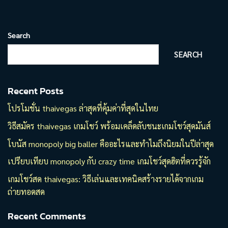
Search
SEARCH
Recent Posts
โปรโมชั่น thaivegas ล่าสุดที่คุ้มค่าที่สุดในไทย
วิธีสมัคร thaivegas เกมโชว์ พร้อมเคล็ดลับชนะเกมโชว์สุดมันส์
โบนัส monopoly big baller คืออะไรและทำไมถึงนิยมในปีล่าสุด
เปรียบเทียบ monopoly กับ crazy time เกมโชว์สุดฮิตที่ควรรู้จัก
เกมโชว์สด thaivegas: วิธีเล่นและเทคนิคสร้างรายได้จากเกม
ถ่ายทอดสด
Recent Comments