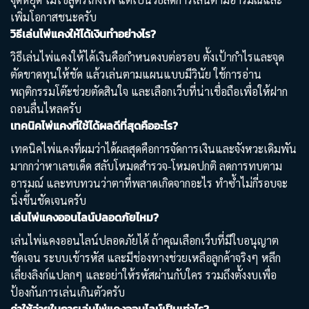
เพิ่มโอกาสชนะครับ
วิธีเล่นไพ่แคงให้ได้เงินทำอย่างไร?
วิธีเล่นไพ่แคงให้ได้เงินคือกำหนดงบต่อรอบ ตั้งเป้ากำไรและจุด
ตัดขาดทุนให้ชัด แล้วเล่นตามแผนแบบมีวินัย ใช้การอ่าน
พฤติกรรมโต๊ะช่วยตัดสินใจ และเลือกเว็บที่น่าเชื่อถือเพื่อให้ฝาก
ถอนลื่นไหลครับ
เทคนิคไพ่แคงที่ใช้ได้ผลดีที่สุดคืออะไร?
เทคนิคไพ่แคงที่ผมว่าได้ผลสุดคือการจัดการเงินและจังหวะเดิมพัน
มากกว่าหาเลขเด็ด สลับโหมดสำรวจ-โหมดปกติ ลดการทบตาม
อารมณ์ และทบทวนว่าตาที่พลาดเกิดจากอะไร ทำซ้ำไม่กี่รอบจะ
นิ่งขึ้นชัดเจนครับ
เล่นไพ่แคงออนไลน์ปลอดภัยไหม?
เล่นไพ่แคงออนไลน์ปลอดภัยได้ ถ้าคุณเลือกเว็บที่มีใบอนุญาต
ชัดเจน ระบบเข้ารหัส และมีช่องทางช่วยเหลือลูกค้าจริงๆ หลีก
เลี่ยงลิงก์แปลกๆ และอย่าให้รหัสผ่านกับใคร รวมถึงตั้งงบเพื่อ
ป้องกันการเล่นเกินตัวครับ