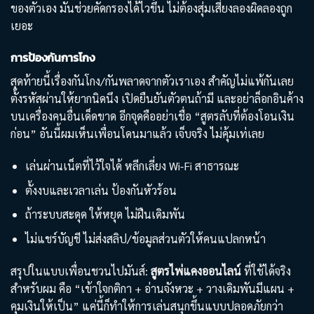
ของตัวเอง มันช่วยคัดกรองได้ไวขึ้น ไม่ต้องสุ่มเสี่ยงลองผิดลองถูก
เยอะ
การป้องกันการโกง
สุดท้ายนี้เรื่องกันโกง/กันพลาดจากตัวเราเอง สำคัญไม่แพ้กันเลย
ตั้งรหัสผ่านให้ยากนิดนึง เปิดยืนยันตัวตนถ้ามี และอย่าล็อกอินค้าง
บนเครื่องคนอื่นเด็ดขาด อีกจุดคืออย่าเชื่อ “สูตรลับที่ต้องโอนเงิน
ก่อน” อันนี้ผมเห็นเพื่อนโดนมาแล้ว เจ็บจริง ไม่คุ้มเท่เลย
เล่นผ่านเน็ตที่ไว้ใจได้ หลีกเลี่ยง Wi‑Fi สาธารณะ
ตั้งงบและเวลาเล่น ป้องกันหัวร้อน
ถ้าระบบสะดุด ให้หยุด ไม่ฝืนเดิมพัน
ไม่แชร์บัญชี ไม่ส่งสลิป/ข้อมูลส่วนตัวให้คนแปลกหน้า
สรุปในแบบเพื่อนชวนไปมันส์:
สูตรไพ่แคงออนไลน์
ที่ใช้ได้จริง
สำหรับผม คือ “เข้าใจกติกา + อ่านจังหวะ + วางเดิมพันมีแผน +
คุมเงินให้เป็น” แค่นี้ก็ทำให้การเล่นสนุกขึ้นแบบปลอดภัยกว่า