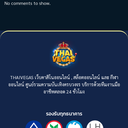
No comments to show.
THAIVEGAS เว็บคาสิโนออนไลน์ , สล็อตออนไลน์ และ กีฬา
ออนไลน์ ศูนย์รวมความบันเทิงครบวงจร บริการด้วยทีมงานมือ
อาชีพตลอด 24 ชั่วโมง
รองรับทุกธนาคาร