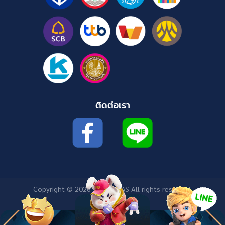
ติดต่อเรา
Copyright © 2026 THAIVEGAS All rights reserved.