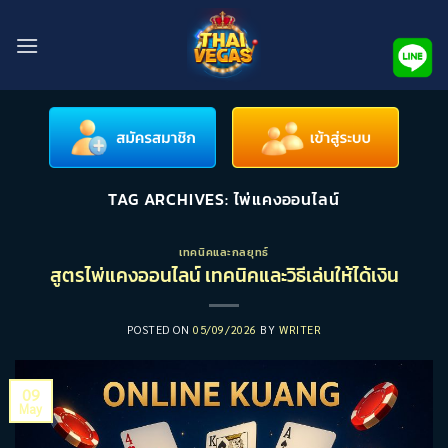
Skip
to
content
TAG ARCHIVES:
ไพ่แคงออนไลน์
เทคนิคและกลยุทธ์
สูตรไพ่แคงออนไลน์ เทคนิคและวิธีเล่นให้ได้เงิน
POSTED ON
05/09/2026
BY
WRITER
09
May