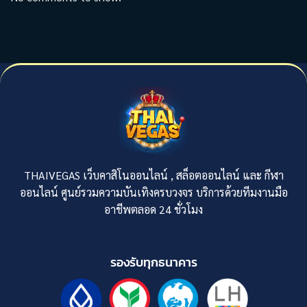
THAIVEGAS เว็บคาสิโนออนไลน์ , สล็อตออนไลน์ และ กีฬา
ออนไลน์ ศูนย์รวมความบันเทิงครบวงจร บริการด้วยทีมงานมือ
อาชีพตลอด 24 ชั่วโมง
รองรับทุกธนาคาร