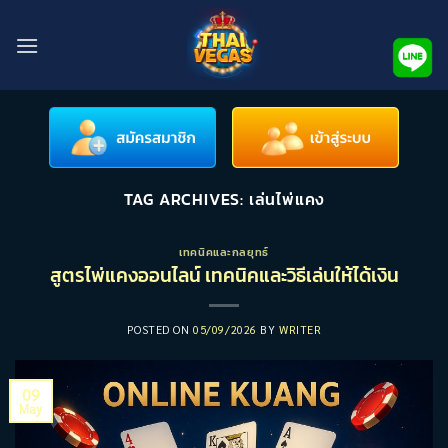
Skip
to
content
TAG ARCHIVES:
เล่นไพ่แคง
เทคนิคและกลยุทธ์
สูตรไพ่แคงออนไลน์ เทคนิคและวิธีเล่นให้ได้เงิน
POSTED ON
05/09/2026
BY
WRITER
09
May