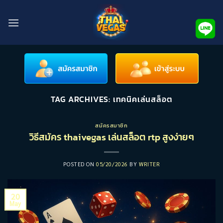
Skip
to
content
TAG ARCHIVES:
เทคนิคเล่นสล็อต
สมัครสมาชิก
วิธีสมัคร thaivegas เล่นสล็อต rtp สูงง่ายๆ
POSTED ON
05/20/2026
BY
WRITER
20
May