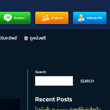
์รับทรัพย์
ดูหนังฟรี
Search
SEARCH
Recent Posts
โปรโมชั่น thaivegas ล่าสุดที่คุ้มค่าที่สุดใน