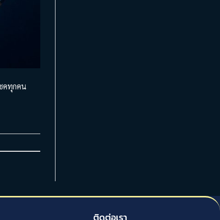
โชคทุกคน
ติดต่อเรา