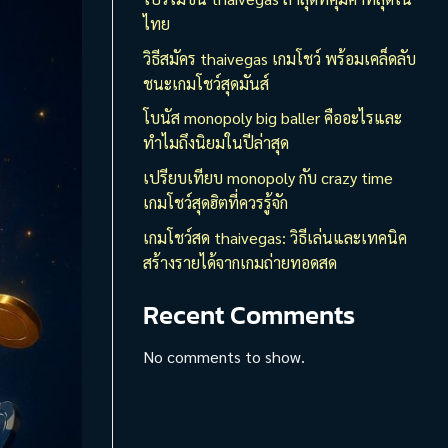
ไทย
วิธีสมัคร thaivegas เกมโชว์ พร้อมเคล็ดลับ
ชนะเกมโชว์สุดมันส์
โบนัส monopoly big baller คืออะไรและ
ทำไมถึงนิยมในปีล่าสุด
เปรียบเทียบ monopoly กับ crazy time
เกมโชว์สุดฮิตที่ควรรู้จัก
เกมโชว์สด thaivegas: วิธีเล่นและเทคนิค
สร้างรายได้จากเกมถ่ายทอดสด
Recent Comments
No comments to show.