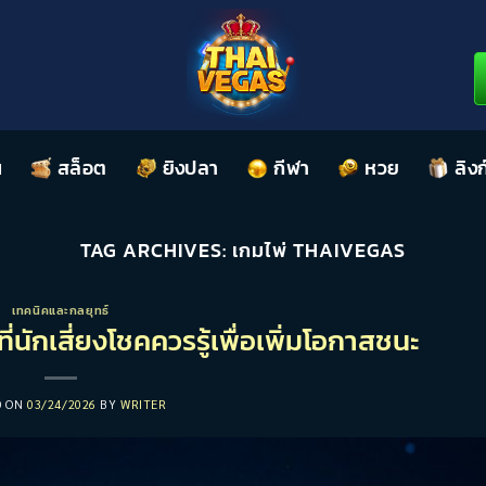
น
สล็อต
ยิงปลา
กีฬา
หวย
ลิงก
TAG ARCHIVES:
เกมไพ่ THAIVEGAS
เทคนิคและกลยุทธ์
่นักเสี่ยงโชคควรรู้เพื่อเพิ่มโอกาสชนะ
D ON
03/24/2026
BY
WRITER