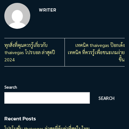
WRITER
ทุกสิ่งที่คุณควรรู้เกี่ยวกับ
เทคนิค thaivegas ป๊อกเด้ง
thaivegas โปรบอล ล่าสุดปี
เทคนิค ที่ควรรู้เพื่อชนะเกมง่าย
2024
ขึ้น
Search
SEARCH
Recent Posts
โปรโมชั่น thaivegas ล่าสุดที่คุ้มค่าที่สุดในไทย