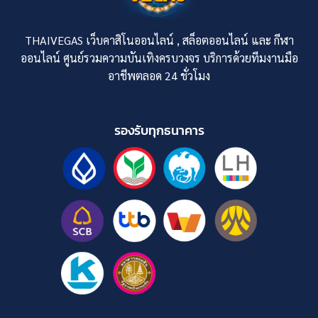
THAIVEGAS เว็บคาสิโนออนไลน์ , สล็อตออนไลน์ และ กีฬา
ออนไลน์ ศูนย์รวมความบันเทิงครบวงจร บริการด้วยทีมงานมือ
อาชีพตลอด 24 ชั่วโมง
รองรับทุกธนาคาร