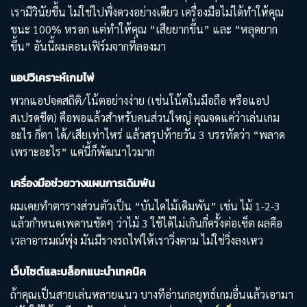
เรามีวินัยขึ้น ไม่ใช่ไปพึ่งดวงอย่างเดียว เครื่องมือไม่ได้ทำให้คุณ
ชนะ 100% หรอก แต่ทำให้คุณ “เสียยากขึ้น” และ “หลุดยาก
ขึ้น” อันนี้ผมคอนเฟิร์มจากที่ลองมา
แอปวิเคราะห์เกมไพ่
พวกแอปจดสถิติ/โน้ตอย่างง่าย (เช่นโน้ตในมือถือ หรือแอป
สเปรดชีต) คือพอแล้วสำหรับคนส่วนใหญ่ คุณจดแค่ว่าเล่นเกม
อะไร กี่ตา ได้/เสียเท่าไหร่ แล้วสรุปท้ายวัน 3 บรรทัดว่า “พลาด
เพราะอะไร” แค่นี้ก็พัฒนาไวมาก
เครื่องมือช่วยวางแผนการเดิมพัน
ผมเคยทำตารางส่วนตัวเป็น “บันไดไม้เดิมพัน” เช่น ไม้ 1-2-3
แล้วกำหนดเพดานชัดๆ ว่าไม้ 3 ใช้ได้ไม่เกินกี่ครั้งต่อเซ็ต ผลคือ
เวลาอารมณ์พุ่ง มันมีรางรถไฟให้เราวิ่งตาม ไม่ใช่วิ่งลงเหว
เว็บไซต์และบล็อกแนะนำเทคนิค
ถ้าคุณเป็นสายเล่นหลายแนว บางทีอ่านกลยุทธ์เกมอื่นแล้วเอามา