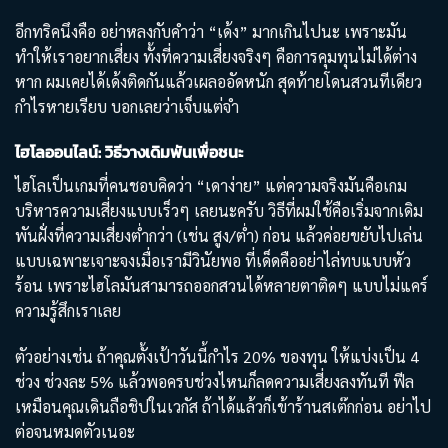
อีกทริคนึงคือ อย่าหลงกับคำว่า “เด้ง” มากเกินไปนะ เพราะมัน
ทำให้เราอยากเสี่ยง ทั้งที่ความเสี่ยงจริงๆ คือการคุมทุนไม่ได้ต่าง
หาก ผมเคยได้เด้งติดกันแล้วเผลออัดหนัก สุดท้ายโดนสวนทีเดียว
กำไรหายเรียบ บอกเลยว่าเจ็บแต่จำ
ไฮโลออนไลน์: วิธีวางเดิมพันเพื่อชนะ
ไฮโลเป็นเกมที่คนชอบคิดว่า “เดาง่าย” แต่ความจริงมันคือเกม
บริหารความเสี่ยงแบบเร็วๆ เลยนะครับ วิธีที่ผมใช้คือเริ่มจากเดิม
พันฝั่งที่ความเสี่ยงต่ำกว่า (เช่น สูง/ต่ำ) ก่อน แล้วค่อยขยับไปเล่น
แบบเฉพาะเจาะจงเมื่อเรามีวินัยพอ ที่เด็ดคืออย่าไล่ทบแบบหัว
ร้อน เพราะไฮโลมันสามารถออกสวนได้หลายตาติดๆ แบบไม่แคร์
ความรู้สึกเราเลย
ตัวอย่างเช่น ถ้าคุณตั้งเป้าวันนี้กำไร 20% ของทุน ให้แบ่งเป็น 4
ช่วง ช่วงละ 5% แล้วพอครบช่วงไหนก็ลดความเสี่ยงลงทันที ฟีล
เหมือนคุณเดินถือชิปในเวกัส ถ้าได้แล้วก็เข้าร้านสเต๊กก่อน อย่าไป
ต่อจนหมดตัวเนอะ