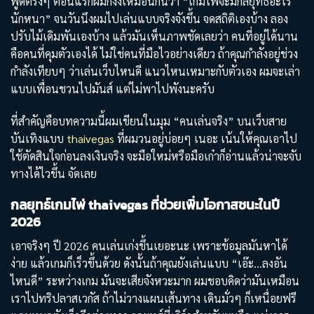
พูดตรงๆ ตอนแรกผมก็งงเหมือนกันว่า “เกมไพ่จะมีกลยุทธ์อะไร
นักหนา” จนวันนึงผมไปเล่นแบบจริงจังขึ้น จดสถิติเองบ้าง ลอง
ปรับไม้เดิมพันเองบ้าง แล้วมันเห็นภาพชัดเลยว่า คนที่อยู่ได้นาน
คือคนที่คุมตัวเองได้ ไม่ใช่คนที่มือไวอย่างเดียว ถ้าคุณกำลังอยู่ช่วง
กำลังเทียบๆ ว่าเล่นเว็บไหนดี แนวไหนเหมาะกับตัวเอง ผมจะเล่า
แบบเพื่อนชวนไปมันส์ แต่ไม่พาไปพังนะครับ
ที่สำคัญคือบทความนี้ผมเขียนในมุม “คนเล่นจริง” บนเว็บสาย
บันเทิงแบบ
thaivegas
ที่ผมวนอยู่บ่อยๆ เนอะ เน้นให้คุณเอาไป
ใช้ตัดสินใจก่อนลงเงินจริง จะมือใหม่หรือมือเก๋าก็อ่านแล้วน่าจะจับ
ทางได้ไวขึ้น จัดเลย
กลยุทธ์เกมไพ่ thaivegas ที่ช่วยเพิ่มโอกาสชนะในปี
2026
เอาจริงๆ ปี 2026 คนเล่นเก่งขึ้นเยอะนะ เพราะข้อมูลมันหาได้
ง่าย แล้วเกมก็เร็วขึ้นด้วย ดังนั้นถ้าคุณยังเล่นแบบ “เอ๊ะ…ลงอัน
ไหนดี” ระหว่างเกม มันจะเสียจังหวะมาก ผมชอบคิดว่ามันเหมือน
เราไปทริปลาสเวกัส ถ้าไม่วางแผนเส้นทาง เดินมั่วๆ ก็เหนื่อยฟรี