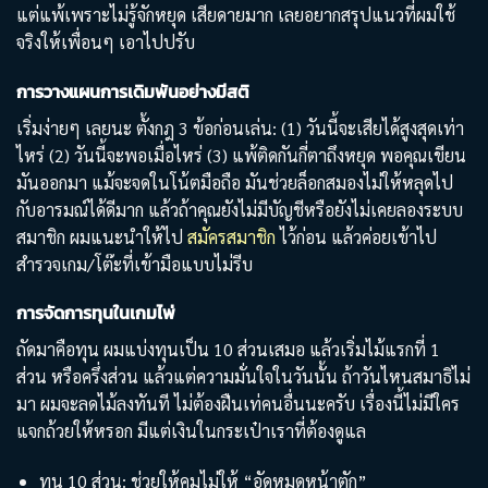
แต่แพ้เพราะไม่รู้จักหยุด เสียดายมาก เลยอยากสรุปแนวที่ผมใช้
จริงให้เพื่อนๆ เอาไปปรับ
การวางแผนการเดิมพันอย่างมีสติ
เริ่มง่ายๆ เลยนะ ตั้งกฎ 3 ข้อก่อนเล่น: (1) วันนี้จะเสียได้สูงสุดเท่า
ไหร่ (2) วันนี้จะพอเมื่อไหร่ (3) แพ้ติดกันกี่ตาถึงหยุด พอคุณเขียน
มันออกมา แม้จะจดในโน้ตมือถือ มันช่วยล็อกสมองไม่ให้หลุดไป
กับอารมณ์ได้ดีมาก แล้วถ้าคุณยังไม่มีบัญชีหรือยังไม่เคยลองระบบ
สมาชิก ผมแนะนำให้ไป
สมัครสมาชิก
ไว้ก่อน แล้วค่อยเข้าไป
สำรวจเกม/โต๊ะที่เข้ามือแบบไม่รีบ
การจัดการทุนในเกมไพ่
ถัดมาคือทุน ผมแบ่งทุนเป็น 10 ส่วนเสมอ แล้วเริ่มไม้แรกที่ 1
ส่วน หรือครึ่งส่วน แล้วแต่ความมั่นใจในวันนั้น ถ้าวันไหนสมาธิไม่
มา ผมจะลดไม้ลงทันที ไม่ต้องฝืนเท่คนอื่นนะครับ เรื่องนี้ไม่มีใคร
แจกถ้วยให้หรอก มีแต่เงินในกระเป๋าเราที่ต้องดูแล
ทุน 10 ส่วน: ช่วยให้คุมไม่ให้ “อัดหมดหน้าตัก”