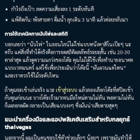
กำไรถึงเป้า: ลดความเสี่ยงลง 1 ระดับทันที
แพ้ติดกัน: พักสายตา ดื่มน้ำ ลุกเดิน 3 นาที แล้วค่อยกลับมา
การใช้เทคนิคการนับไพ่และสถิติ
บอกเลยว่า “นับไพ่” ในออนไลน์ไม่ใช่แบบหนังคาสิโนเป๊ะๆ นะ
ครับ แต่สิ่งที่ทำได้จริงคือการจดสถิติผลลัพธ์ระยะสั้น เช่น 20-30
ตาล่าสุด แล้วดูความแกว่งของโต๊ะ คุณไม่ได้ใช้เพื่อทำนายอนาคต
แบบเวทมนตร์ แต่ใช้เพื่อประเมินว่าโต๊ะนี้ “ผันผวนแค่ไหน”
และเราควรใช้ไม้ระดับไหน
ถ้าคุณจะเข้าเล่นจริง แวะ
เข้าสู่ระบบ
แล้วลองเลือกโต๊ะที่สปีดเข้า
กับคุณก่อนนะ บางโต๊ะเร็วมากจนมือใหม่ตามไม่ทัน พอตามไม่ทัน
ก็เผลอกดผิด กลายเป็นเสียแบบงงๆ ซึ่งมันน่าเสียดายสุดๆ
แนะนำเครื่องมือและแอปพลิเคชันเสริมสำหรับกลยุทธ์
thaivegas
นอกจากนี้ ผมเป็นคนชอบใช้ตัวช่วยเล็กๆ น้อยๆ เพราะมันทำให้