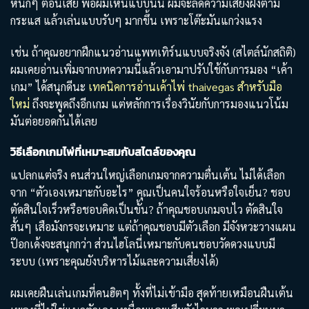
หนักๆ ตอนเสีย พอผมเห็นแบบนั้น ผมจะลดความเสี่ยงฝั่งตาม
กระแส แล้วเล่นแบบรับๆ มากขึ้น เพราะโต๊ะมันแกว่งแรง
เช่น ถ้าคุณอยากฝึกแนวอ่านแพทเทิร์นแบบจริงจัง (สไตล์นักสถิติ)
ผมเคยอ่านเพิ่มจากบทความนี้แล้วเอามาปรับใช้กับการมอง “เค้า
เกม” ได้สนุกดีนะ
เทคนิคการอ่านเค้าไพ่ thaivegas สำหรับมือ
ใหม่
ถึงจะพูดถึงอีกเกม แต่หลักการเรื่องวินัยกับการมองแนวโน้ม
มันต่อยอดกันได้เลย
วิธีเลือกเกมไพ่ที่เหมาะสมกับสไตล์ของคุณ
แปลกแต่จริง คนส่วนใหญ่เลือกเกมจากความตื่นเต้น ไม่ได้เลือก
จาก “ตัวเองเหมาะกับอะไร” คุณเป็นคนใจร้อนหรือใจเย็น? ชอบ
ตัดสินใจเร็วหรือชอบคิดเป็นขั้น? ถ้าคุณชอบเกมจบไว ตัดสินใจ
สั้นๆ เสือมังกรจะเหมาะ แต่ถ้าคุณชอบมีตัวเลือก มีจังหวะวางแผน
ป๊อกเด้งจะสนุกกว่า ส่วนไฮโลนี่เหมาะกับคนชอบวัดดวงแบบมี
ระบบ (เพราะคุณยังบริหารไม้และความเสี่ยงได้)
ผมเคยฝืนเล่นเกมที่คนฮิตๆ ทั้งที่ไม่เข้ามือ สุดท้ายเหมือนฝืนเต้น