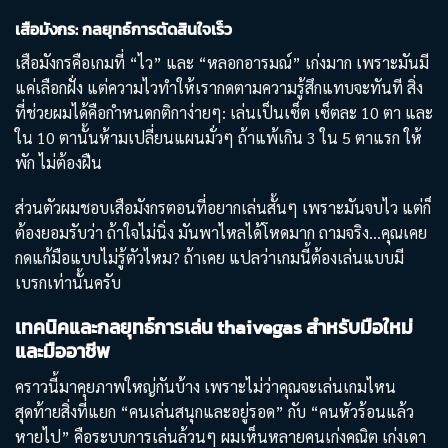
เสือมังกร: กลยุทธ์การตัดสินใจเร็ว
เสือมังกรคือเกมที่ “ไว” และ “หลอกอารมณ์” เก่งมาก เพราะมันมี
แค่เลือกฝั่ง แต่ความไวทำให้เรากดตามความรู้สึกแทบจะทันที สิ่ง
ที่ช่วยผมได้คือกำหนดกติกาง่ายๆ: เล่นเป็นเซ็ต เซ็ตละ 10 ตา และ
ใน 10 ตานั้นห้ามเปลี่ยนแผนมั่วๆ ถ้าแพ้เกิน 3 ใน 5 ตาแรก ให้
พัก ไม่ต้องฝืน
ส่วนตัวผมชอบเสือมังกรตอนที่อยากเล่นสั้นๆ เพราะมันจบไว แต่ก็
ต้องยอมรับว่า ถ้าใจไม่นิ่ง มันพาไหลได้โหดมาก ถามจริง…คุณเคย
กดแก้มือแบบไม่รู้ตัวไหม? ถ้าเคย แปลว่าเกมนี้ต้องเล่นแบบมี
เบรกเท่านั้นครับ
เทคนิคและกลยุทธ์การเล่น thaivegas สำหรับมือใหม่
และมืออาชีพ
คราวนี้มาคุยภาพใหญ่กันบ้าง เพราะไม่ว่าคุณจะเล่นเกมไหน
สุดท้ายสิ่งที่แยก “คนเล่นสนุกและอยู่รอด” กับ “คนหัวร้อนแล้ว
หายไป” คือระบบการเล่นล้วนๆ ผมเห็นหลายคนเก่งคณิต เก่งเดา