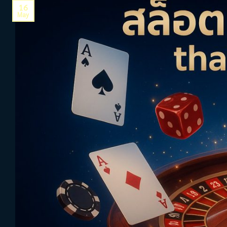
16
May