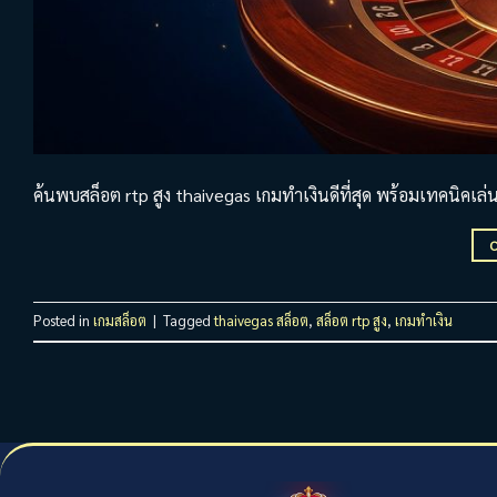
ค้นพบสล็อต rtp สูง thaivegas เกมทำเงินดีที่สุด พร้อมเทคนิคเล่
Posted in
เกมสล็อต
|
Tagged
thaivegas สล็อต
,
สล็อต rtp สูง
,
เกมทำเงิน