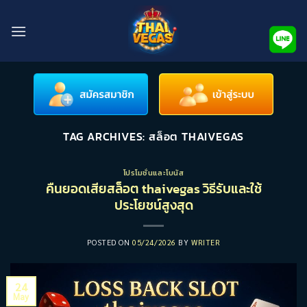
Skip
to
content
TAG ARCHIVES:
สล็อต THAIVEGAS
โปรโมชั่นและโบนัส
คืนยอดเสียสล็อต thaivegas วิธีรับและใช้
ประโยชน์สูงสุด
POSTED ON
05/24/2026
BY
WRITER
24
May