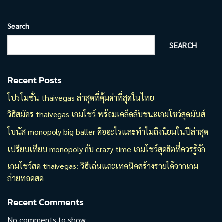
Search
SEARCH
Recent Posts
โปรโมชั่น thaivegas ล่าสุดที่คุ้มค่าที่สุดในไทย
วิธีสมัคร thaivegas เกมโชว์ พร้อมเคล็ดลับชนะเกมโชว์สุดมันส์
โบนัส monopoly big baller คืออะไรและทำไมถึงนิยมในปีล่าสุด
เปรียบเทียบ monopoly กับ crazy time เกมโชว์สุดฮิตที่ควรรู้จัก
เกมโชว์สด thaivegas: วิธีเล่นและเทคนิคสร้างรายได้จากเกม
ถ่ายทอดสด
Recent Comments
No comments to show.