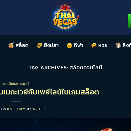
น
สล็อต
ยิงปลา
กีฬา
หวย
ลิงก
TAG ARCHIVES:
สล็อตออนไลน์
เทคนิคและกลยุทธ์
ยวกับเมกะเวย์กับเพย์ไลน์ในเกมสล็อต
D ON
07/08/2026
BY
WRITER