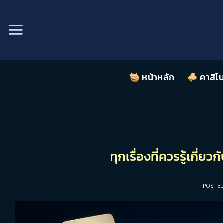
Skip
to
content
หน้าหลัก
คาสิโ
ทุกเรื่องที่ควรรู้เกี่
POSTE