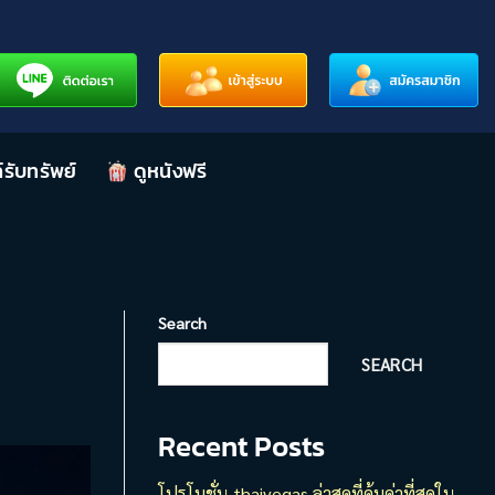
์รับทรัพย์
ดูหนังฟรี
Search
SEARCH
Recent Posts
โปรโมชั่น thaivegas ล่าสุดที่คุ้มค่าที่สุดใน