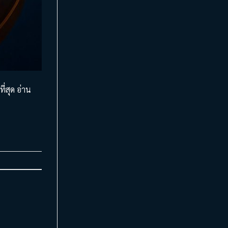
ี่สุด อ่าน