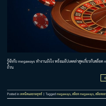
รู้จักกับ megaways ทำงานยังไง พร้อมอัปเดตล่าสุดเกี่ยวกับสล็อต
ถ้วน
Posted in
เทคนิคและกลยุทธ์
|
Tagged
megaways
,
สล็อต megaways
,
สล็อตออ