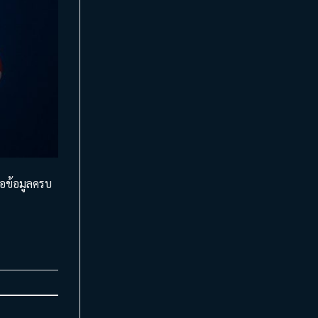
่อข้อมูลครบ