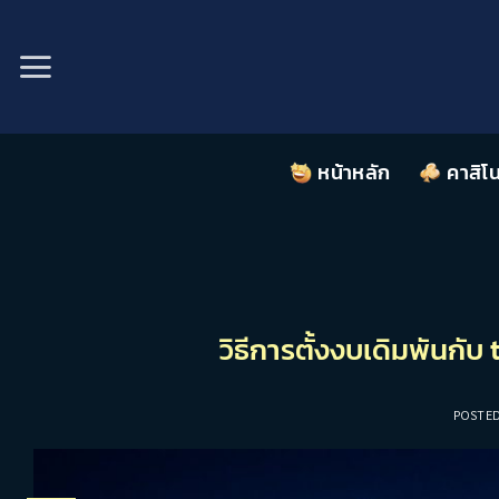
Skip
to
content
หน้าหลัก
คาสิโ
วิธีการตั้งงบเดิมพันกั
POSTE