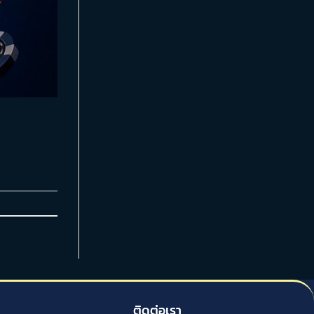
ติดต่อเรา