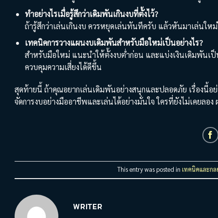
ทำอย่างไรเมื่อรู้สึกว่าเดิมพันเกินงบที่ตั้งไว้?
ถ้ารู้สึกว่าเล่นเกินงบ ควรหยุดเล่นทันทีครับ แล้วหันมาเล่นใ
เทคนิคการวางแผนงบเดิมพันสำหรับมือใหม่เป็นอย่างไร?
สำหรับมือใหม่ แนะนำให้ตั้งงบต่ำก่อน และแบ่งเงินเดิมพันเป
ควบคุมความเสี่ยงได้ดีขึ้น
สุดท้ายนี้ ถ้าคุณอยากเล่นเดิมพันอย่างสนุกและปลอดภัย เรื่องนี้อ
จัดการงบอย่างมืออาชีพและเล่นได้อย่างมั่นใจ ใครที่ยังไม่เคยลอง 
This entry was posted in
เทคนิคและกลย
WRITER