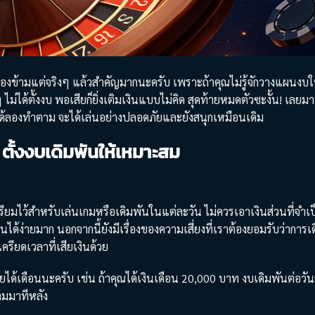
มองข้ามแต่จริงๆ แล้วสำคัญมากนะครับ เพราะถ้าคุณไม่รู้จักวางแผนงบใ
่ได้ตั้งงบ พอเสียก็ยิ่งเติมเงินแบบไม่คิด สุดท้ายหมดตัวซะงั้น! เลยมาเรี
ด้ลองทำตาม จะได้เล่นอย่างปลอดภัยและยังสนุกเหมือนเดิม
ตั้งงบเดิมพันให้เหมาะสม
ตรียมไว้สำหรับเล่นเกมหรือเดิมพันในแต่ละวัน ไม่ควรเอาเงินส่วนที่จำเ
ด้ง่ายมาก นอกจากนี้ยังมีเรื่องของความเสี่ยงที่เราต้องยอมรับว่าการเด
รียดเวลาที่เสียเงินด้วย
ด้เดือนนะครับ เช่น ถ้าคุณได้เงินเดือน 20,000 บาท งบเดิมพันต่อวันก็
ามมาทีหลัง