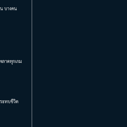
าน บางคน
ม่พลาดทุกเกม
กระทบชีวิต