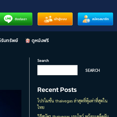
์รับทรัพย์
ดูหนังฟรี
Search
SEARCH
Recent Posts
โปรโมชั่น thaivegas ล่าสุดที่คุ้มค่าที่สุดใน
ไทย
วิธีสมัคร thaivegas เกมโชว์ พร้อมเคล็ดลับ