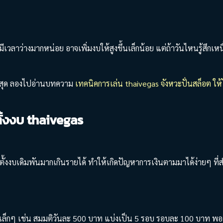
มีเวลาว่างมากหน่อย อาจเพิ่มงบให้สูงขึ้นเล็กน้อย แต่ถ้าวันไหนรู้สึกเหนื
สูงสุด ลองไปอ่านบทความ
เทคนิคการเล่น thaivegas จังหวะปั่นสล็อต ให้ไ
ั้งงบ thaivegas
คนตั้งงบเดิมพันมากเกินรายได้ ทำให้เกิดปัญหาการเงินตามมาได้ง่ายๆ ที่ส
่วนเล็กๆ เช่น สมมติวันละ 500 บาท แบ่งเป็น 5 รอบ รอบละ 100 บาท พ