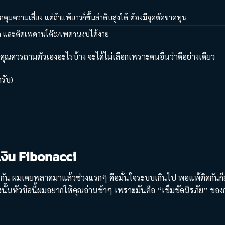
ความเสี่ยง แต่ถ้าแพ้ยาวก็ขึ้นลำดับสูงได้ ต้องมีจุดตัดขาดทุน
็วมาก และติดเพดานโต๊ะ/เพดานงบได้ง่าย
คุณควรถามตัวเองอะไรบ้าง จะได้ไม่เลือกเพราะคนอื่นว่าดีอย่างเดียว
รับ)
เงิน Fibonacci
กัน ผมเคยพลาดมาแล้วช่วงแรกๆ คือมั่นใจระบบเกินไป พอแพ้ติดกันก็ยั
งนั้นหัวข้อนี้ผมอยากให้คุณอ่านช้าๆ เพราะมันคือ “เข็มขัดนิรภัย” ของ