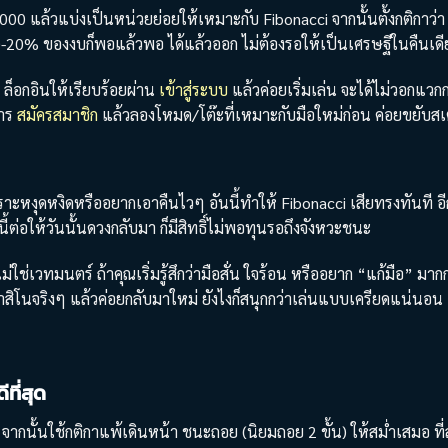
000 แล้วแบ่งเป็นหน่วยย่อยให้เหมาะกับ Fibonacci จากนั้นตั้งกติกาว่า
0-20% ของงบก็พอแล้วพอ ได้แล้วออก ไม่ต้องรอให้เป็นเศรษฐีในคืนเดี
 ล็อกอินให้เรียบร้อยผ่าน
เข้าสู่ระบบ
แล้วค่อยเริ่มเล่น จะได้ไม่วอกแวก
การ
สมัครสมาชิก
แล้วลองโหมด/โต๊ะที่เหมาะกับมือใหม่ก่อน ค่อยขยับสเ
หงุดหงิดหรืออยากเอาคืนไวๆ อันนี้ทำให้ Fibonacci เสียทรงทันที อีกข
นี้ต่อให้วันนั้นดวงกลับมา ก็มีสิทธิ์ไม่พอทุนรอถึงจังหวะชนะ
ไม่ใช่เวทมนตร์ ถ้าคุณเริ่มรู้สึกว่ามือสั่น ใจร้อน หรืออยาก “แก้มือ” ม
คาสิโนจริงๆ แล้วค่อยกลับมาใหม่ ยังไงก็สนุกกว่าเล่นแบบเครียดแน่นอน
ที่สุด
จากนั้นใช้กติกาแพ้เดินหน้า ชนะถอย (นิยมถอย 2 ขั้น) ให้สม่ำเสมอ ที่