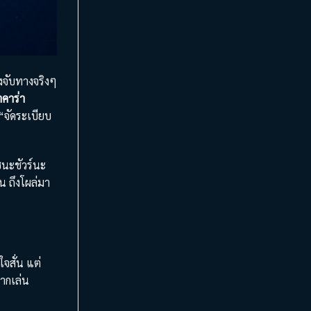
งจับทางจริงๆ
าคาร่า
“จัดระเบียบ
ชนะชัวร์นะ
น ถึงโผล่มา
จสั่น แต่
ยากเล่น