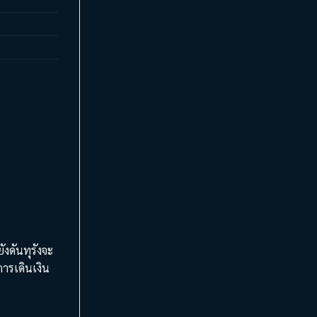
งดันทุรังจะ
การเดินเงิน