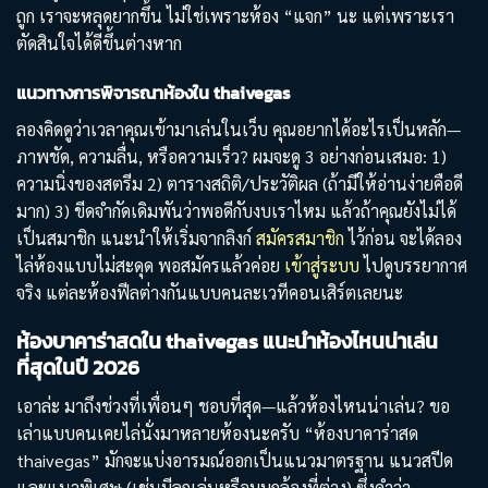
ถูก เราจะหลุดยากขึ้น ไม่ใช่เพราะห้อง “แจก” นะ แต่เพราะเรา
ตัดสินใจได้ดีขึ้นต่างหาก
แนวทางการพิจารณาห้องใน thaivegas
ลองคิดดูว่าเวลาคุณเข้ามาเล่นในเว็บ คุณอยากได้อะไรเป็นหลัก—
ภาพชัด, ความลื่น, หรือความเร็ว? ผมจะดู 3 อย่างก่อนเสมอ: 1)
ความนิ่งของสตรีม 2) ตารางสถิติ/ประวัติผล (ถ้ามีให้อ่านง่ายคือดี
มาก) 3) ขีดจำกัดเดิมพันว่าพอดีกับงบเราไหม แล้วถ้าคุณยังไม่ได้
เป็นสมาชิก แนะนำให้เริ่มจากลิงก์
สมัครสมาชิก
ไว้ก่อน จะได้ลอง
ไล่ห้องแบบไม่สะดุด พอสมัครแล้วค่อย
เข้าสู่ระบบ
ไปดูบรรยากาศ
จริง แต่ละห้องฟีลต่างกันแบบคนละเวทีคอนเสิร์ตเลยนะ
ห้องบาคาร่าสดใน thaivegas แนะนำห้องไหนน่าเล่น
ที่สุดในปี 2026
เอาล่ะ มาถึงช่วงที่เพื่อนๆ ชอบที่สุด—แล้วห้องไหนน่าเล่น? ขอ
เล่าแบบคนเคยไล่นั่งมาหลายห้องนะครับ “ห้องบาคาร่าสด
thaivegas” มักจะแบ่งอารมณ์ออกเป็นแนวมาตรฐาน แนวสปีด
และแนวพิเศษ (เช่นมีลูกเล่นหรือมุมกล้องที่ต่าง) ซึ่งคำว่า