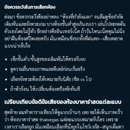
ข้อควรระวังในการเลือกห้อง
ต่อมา ข้อควรระวังคืออย่าหลง “ห้องที่กำลังแจก” จนลืมดูข้อจำกัด
เดิมพันและจังหวะเกม บางห้องขั้นต่ำสูงเกินงบเรา เล่นไปจะกดดัน
ตัวเองโดยไม่รู้ตัว อีกอย่างคืออินเทอร์เน็ต ถ้าวันไหนเน็ตคุณไม่นิ่ง
อย่าฝืนห้องสปีดเลยครับ มันเหมือนซิ่งรถทั้งที่ฝนตก—เสี่ยงพลาด
แบบน่าเจ็บใจ
เช็กขั้นต่ำ/ขั้นสูงของเดิมพันให้ตรงกับงบ
ดูความลื่นของภาพและดีเลย์ก่อนเริ่มจริง
เลือกจังหวะห้องให้เหมาะกับนิสัย (ชิล vs ไว)
ถ้าหัวร้อน ให้เปลี่ยนห้องหรือพักทันที
เปรียบเทียบข้อดีข้อเสียของห้องบาคาร่าสดแต่ละแบบ
สุดท้าย ผมทำตารางเทียบให้ดูแบบบ้านๆ เลย จะได้เห็นภาพเร็ว
ว่า ห้องบาคาร่าสด thaivegas แต่ละแบบเหมาะกับใคร เพราะ
เวลาเราเลือกถูก มันเหมือนเลือกที่นั่งถูกในโชว์เวกัส—สนุกเต็มตา