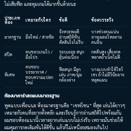
ไม่เสียฟีล และคุมเกมได้มากขึ้นด้วยนะ
ประเภท
เหมาะกับใคร
ข้อดี
ข้อควรระวัง
ห้อง
จังหวะพอดี
บางช่วงคนแน่น
มาตรฐาน
มือใหม่ / สายชิล
อ่านสถิติทัน
อาจเผลอไหลตาม
ตัดสินใจไม่รีบ
คนอื่น
คนชอบเกมไว /
รอบเยอะ สนุก
กดดันสูง เสี่ยงกด
สปีด
มือโปร
ลุ้นต่อเนื่อง
พลาดถ้าเน็ตไม่ดี
คนชอบ
ฟีลสนุก มีลูก
บางแบบทำให้ไขว้
บรรยากาศ /
พิเศษ
เล่น ภาพ/มุม
เขว ถ้าไม่มีวินัยอาจ
ชอบความแปลก
กล้องต่าง
หลุดแผน
ใหม่
ห้องบาคาร่าสดแบบมาตรฐาน
พูดแบบเพื่อนนะ ห้องมาตรฐานคือ “เซฟโซน” ที่สุด เล่นได้ยาวๆ
เหมาะกับคนที่อยากตั้งหลัก และเรียนรู้การอ่านสถิติไปพร้อมกัน
ผมชอบห้องแนวนี้เวลาอยากเล่นแบบไม่เร่งรีบ เพราะมันช่วยให้
ผมคุมการกดเดิมพันได้ดีขึ้น แล้วก็ไม่เหนื่อยสมองเกินไป