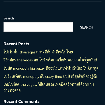
Search
SEARCH
Recent Posts
โปรโมชั่น thaivegas ล่าสุดที่คุ้มค่าที่สุดในไทย
วิธีสมัคร thaivegas เกมโชว์ พร้อมเคล็ดลับชนะเกมโชว์สุดมันส์
โบนัส monopoly big baller คืออะไรและทำไมถึงนิยมในปีล่าสุด
เปรียบเทียบ monopoly กับ crazy time เกมโชว์สุดฮิตที่ควรรู้จัก
เกมโชว์สด thaivegas: วิธีเล่นและเทคนิคสร้างรายได้จากเกม
ถ่ายทอดสด
Recent Comments