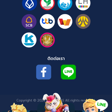
ติดต่อเรา
Copyright © 2026 THAIVEGAS All rights reserved.