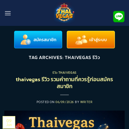
Skip
to
content
TAG ARCHIVES:
THAIVEGAS รีวิว
รีวิว THAIVEGAS
thaivegas รีวิว รวมคำถามที่ควรรู้ก่อนสมัคร
สมาชิก
POSTED ON
06/09/2026
BY
WRITER
09
Jun