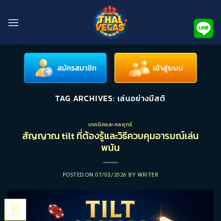
Skip
to
content
TAG ARCHIVES:
เล่นอย่างมีสติ
เทคนิคและกลยุทธ์
สัญญาณ tilt ที่ต้องรู้และวิธีควบคุมอารมณ์เล่น
พนัน
POSTED ON
07/03/2026
BY
WRITER
03
Jul