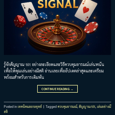
รู้จักสัญญาณ tilt อย่างละเอียดและวิธีควบคุมอารมณ์เล่นพนัน
เพื่อให้คุณเล่นอย่างมีสติ อ่านเลยเพื่ออัปเดตล่าสุดและเตรียม
พร้อมสำหรับการเดิมพัน
CONTINUE READING
→
Posted in
เทคนิคและกลยุทธ์
|
Tagged
ควบคุมอารมณ์
,
สัญญาณ tilt
,
เล่นอย่างมี
สติ