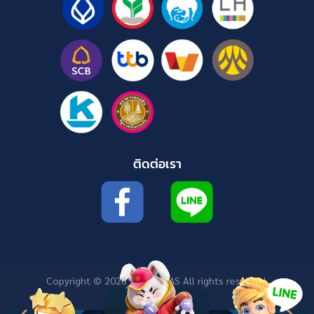
ติดต่อเรา
Copyright © 2026 THAIVEGAS All rights reserved.