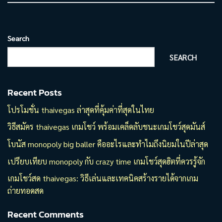
Search
SEARCH
Recent Posts
โปรโมชั่น thaivegas ล่าสุดที่คุ้มค่าที่สุดในไทย
วิธีสมัคร thaivegas เกมโชว์ พร้อมเคล็ดลับชนะเกมโชว์สุดมันส์
โบนัส monopoly big baller คืออะไรและทำไมถึงนิยมในปีล่าสุด
เปรียบเทียบ monopoly กับ crazy time เกมโชว์สุดฮิตที่ควรรู้จัก
เกมโชว์สด thaivegas: วิธีเล่นและเทคนิคสร้างรายได้จากเกม
ถ่ายทอดสด
Recent Comments