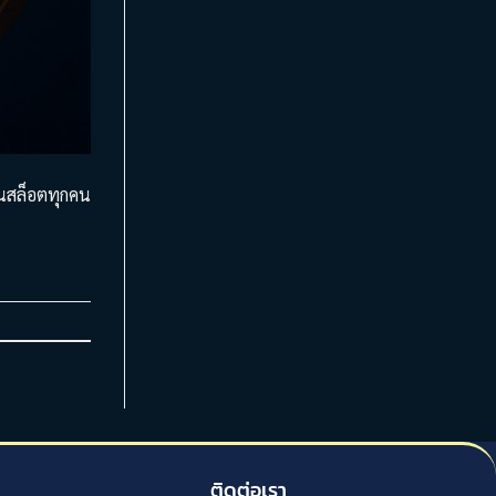
ล่นสล็อตทุกคน
ติดต่อเรา