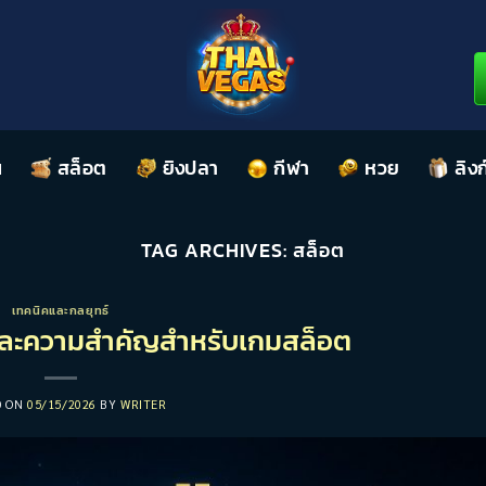
น
สล็อต
ยิงปลา
กีฬา
หวย
ลิงก
TAG ARCHIVES:
สล็อต
เทคนิคและกลยุทธ์
และความสำคัญสำหรับเกมสล็อต
D ON
05/15/2026
BY
WRITER