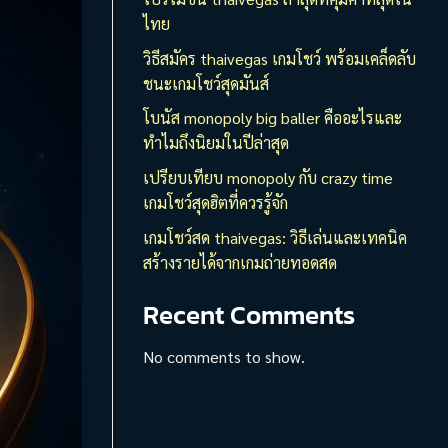
ไทย
วิธีสมัคร thaivegas เกมโชว์ พร้อมเคล็ดลับ
ชนะเกมโชว์สุดมันส์
โบนัส monopoly big baller คืออะไรและ
ทำไมถึงนิยมในปีล่าสุด
เปรียบเทียบ monopoly กับ crazy time
เกมโชว์สุดฮิตที่ควรรู้จัก
เกมโชว์สด thaivegas: วิธีเล่นและเทคนิค
สร้างรายได้จากเกมถ่ายทอดสด
Recent Comments
No comments to show.