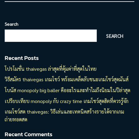
Search
SEARCH
Recent Posts
โปรโมชั่น thaivegas ล่าสุดที่คุ้มค่าที่สุดในไทย
วิธีสมัคร thaivegas เกมโชว์ พร้อมเคล็ดลับชนะเกมโชว์สุดมันส์
โบนัส monopoly big baller คืออะไรและทำไมถึงนิยมในปีล่าสุด
เปรียบเทียบ monopoly กับ crazy time เกมโชว์สุดฮิตที่ควรรู้จัก
เกมโชว์สด thaivegas: วิธีเล่นและเทคนิคสร้างรายได้จากเกม
ถ่ายทอดสด
Recent Comments