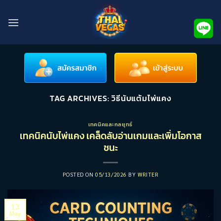
Skip
to
content
TAG ARCHIVES:
วิธีนับแต้มไพ่แคง
เทคนิคและกลยุทธ์
เทคนิคนับไพ่แคง เคล็ดลับอ่านเกมและเพิ่มโอกาส
ชนะ
POSTED ON
05/13/2026
BY
WRITER
13
May