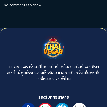
No comments to show.
THAIVEGAS เว็บคาสิโนออนไลน์ , สล็อตออนไลน์ และ กีฬา
ออนไลน์ ศูนย์รวมความบันเทิงครบวงจร บริการด้วยทีมงานมือ
อาชีพตลอด 24 ชั่วโมง
รองรับทุกธนาคาร