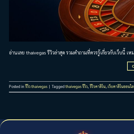
อ่านเลย thaivegas รีวิวล่าสุด รวมคำถามที่ควรรู้เกี่ยวกับเว็บนี้
Posted in
รีวิว thaivegas
|
Tagged
thaivegas รีวิว
,
รีวิวคาสิโน
,
เว็บคาสิโนออนไล