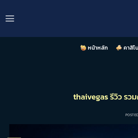
Skip
to
content
หน้าหลัก
คาสิโ
thaivegas รีวิว รว
POSTE