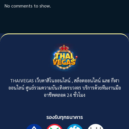
No comments to show.
THAIVEGAS เว็บคาสิโนออนไลน์ , สล็อตออนไลน์ และ กีฬา
ออนไลน์ ศูนย์รวมความบันเทิงครบวงจร บริการด้วยทีมงานมือ
อาชีพตลอด 24 ชั่วโมง
รองรับทุกธนาคาร