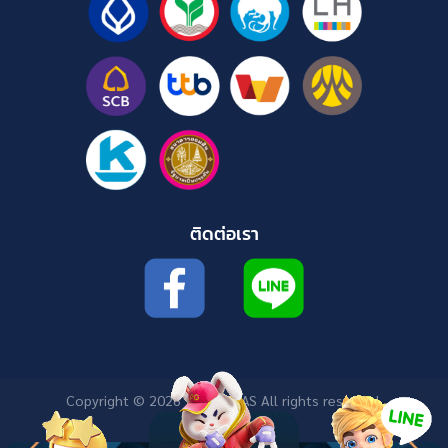
ติดต่อเรา
Copyright © 2026 THAIVEGAS All rights reserved.