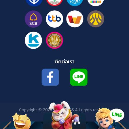
ติดต่อเรา
Copyright © 2026 THAIVEGAS All rights reserved.