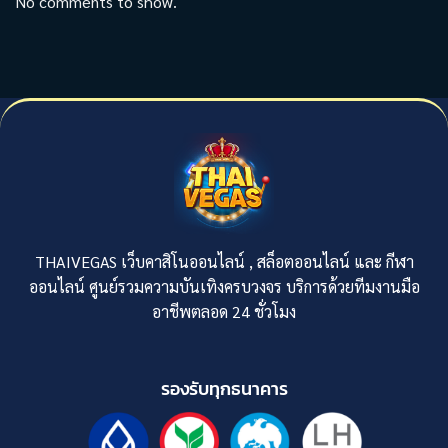
No comments to show.
THAIVEGAS เว็บคาสิโนออนไลน์ , สล็อตออนไลน์ และ กีฬา
ออนไลน์ ศูนย์รวมความบันเทิงครบวงจร บริการด้วยทีมงานมือ
อาชีพตลอด 24 ชั่วโมง
รองรับทุกธนาคาร