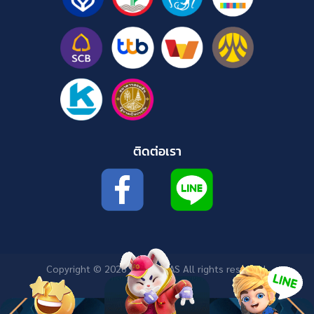
ติดต่อเรา
Copyright © 2026 THAIVEGAS All rights reserved.