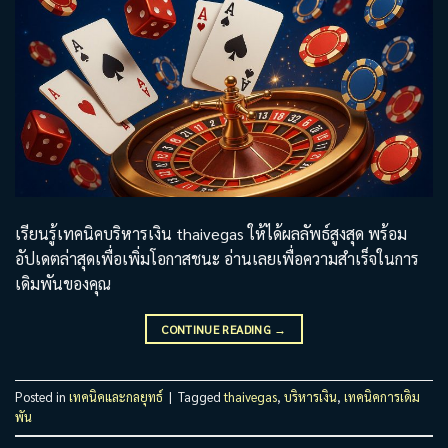
เรียนรู้เทคนิคบริหารเงิน thaivegas ให้ได้ผลลัพธ์สูงสุด พร้อม
อัปเดตล่าสุดเพื่อเพิ่มโอกาสชนะ อ่านเลยเพื่อความสำเร็จในการ
เดิมพันของคุณ
CONTINUE READING
→
Posted in
เทคนิคและกลยุทธ์
|
Tagged
thaivegas
,
บริหารเงิน
,
เทคนิคการเดิม
พัน