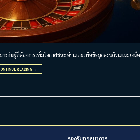
หมาะกับผู้ที่ต้องการเพิ่มโอกาสชนะ อ่านเลยเพื่อข้อมูลครบถ้วนและเคล็ด
CONTINUE READING
→
รองรับทุกธนาคาร