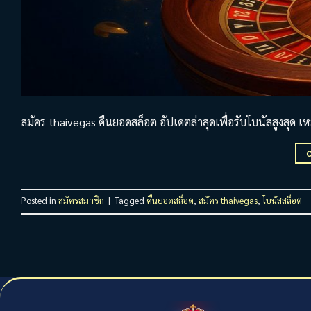
สมัคร thaivegas คืนยอดสล็อต อัปเดตล่าสุดเพื่อรับโบนัสสูงสุด เ
Posted in
สมัครสมาชิก
|
Tagged
คืนยอดสล็อต
,
สมัคร thaivegas
,
โบนัสสล็อต