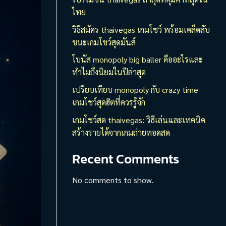
ไทย
วิธีสมัคร thaivegas เกมโชว์ พร้อมเคล็ดลับ
ชนะเกมโชว์สุดมันส์
โบนัส monopoly big baller คืออะไรและ
ทำไมถึงนิยมในปีล่าสุด
เปรียบเทียบ monopoly กับ crazy time
เกมโชว์สุดฮิตที่ควรรู้จัก
เกมโชว์สด thaivegas: วิธีเล่นและเทคนิค
สร้างรายได้จากเกมถ่ายทอดสด
Recent Comments
No comments to show.