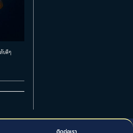
ลับดีๆ
ติดต่อเรา