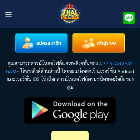
Skip
to
content
คุณสามารถดาวน์โหลดไฟล์แอพพลิเคชั่นของ
APP STARVEAS
GAME
ได้จากลิงค์ด้านล่างนี้ โดยจะแบ่งออกเป็นเวอร์ชั่น Android
และเวอร์ชั่น iOS ให้เลือกดาวน์โหลดไฟล์ตามชนิดของมือถือของ
คุณ
ดาวน์โหลดที่นี่