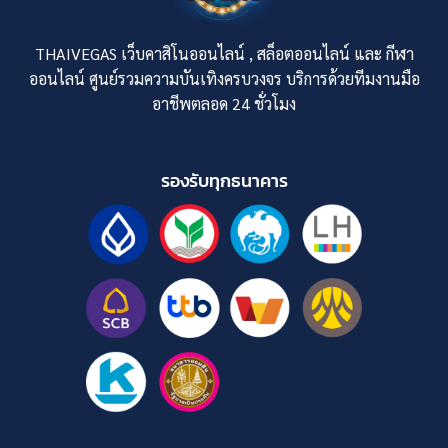
THAIVEGAS เว็บคาสิโนออนไลน์ , สล็อตออนไลน์ และ กีฬา
ออนไลน์ ศูนย์รวมความบันเทิงครบวงจร บริการด้วยทีมงานมือ
อาชีพตลอด 24 ชั่วโมง
รองรับทุกธนาคาร